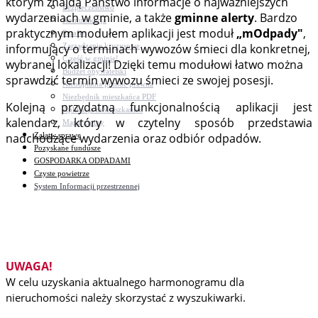
którym znajdą Państwo informacje o najważniejszych
Bezpieczeństwo
wydarzeniach w gminie, a także
gminne alerty
. Bardzo
Komunikacja
praktycznym modułem aplikacji jest moduł
„mOdpady"
,
Parafie
Zarządzanie kryzysowe
informujący o terminach wywozów śmieci dla konkretnej,
C.ześć w gminie!
wybranej lokalizacji! Dzięki temu modułowi łatwo można
Budżet obywatelski
sprawdzić termin wywozu śmieci ze swojej posesji.
Nieodpłatna pomoc prawna
Niezbędnik mieszkańca PDF
Kolejną przydatną funkcjonalnością aplikacji jest
Aplikacja mMieszkaniec
kalendarz, który w czytelny sposób przedstawia
Mapa gminy
Załatw sprawę
nadchodzące wydarzenia oraz odbiór odpadów.
Pozyskane fundusze
GOSPODARKA ODPADAMI
Czyste powietrze
System Informacji przestrzennej
UWAGA!
W celu uzyskania aktualnego harmonogramu dla
nieruchomości należy skorzystać z wyszukiwarki.