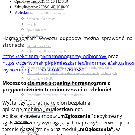
Opublikowano: 2021-11-26 14:36:59
Dokumenty
Zaktualizowano: 2026-01-02 10:06:00
Udział w Stowarzyszeniach
Wydrukuj
Jednostki, spółki, instytucje
Zasłużeni dla gminy
Petycje
Język migowy
Współpraca
Harmonogram wywozu odpadów można sprawdzić na
NGO
stronach:
Aktualności NGO
Rejestr Org. Pozarządowych
https://eko-tom.pl/harmonogramy-odbiorow/
oraz
Rada Działalności Pożytku Publicznego
https://czerwonak.pl/pl/mieszkaniec/informacje/aktualn
Otwarte konkursy ofert
Dotacje udzielone z pominięciem otwartych konkursów ofert
wywozu-odpadow-na-rok-2026/9588
.
Komunikaty organizacji o realizowanych zadaniach publicznych
Konsultacje z NGO
Możesz także mieć aktualny harmonogram z
Centrum Wsparcia Organizacji Pozarządowych
przypomnieniem terminu w swoim telefonie!
Wolontariat
Procedury, formularze, pliki do pobrania
Konsultacje
Wystarczy pobrać na telefon bezpłatną
Konsultacje społeczne
aplikację mobilną
„mMieszkaniec”.
Konsultacje z NGO
Aplikacja zawiera moduł
„mZgłoszenia”
dedykowany
Konsultacje dot. dróg
zgłaszaniu rzeczy wymagających naprawy/interwencji na
Niezbędnik
Zdrowie
terenie naszej gminy oraz moduł
„mOgłoszenia”,
w
Oświata