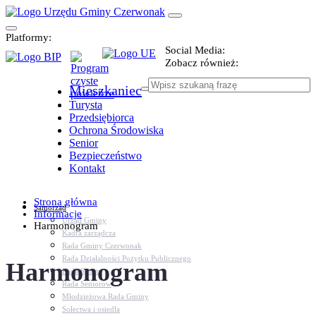
Platformy:
Social Media:
Zobacz również:
Mieszkaniec
Turysta
Przedsiębiorca
Ochrona Środowiska
Senior
Bezpieczeństwo
Kontakt
Strona główna
Samorząd
Informacje
Urząd Gminy
Harmonogram
Kadra zarządcza
Rada Gminy Czerwonak
Rada Działalności Pożytku Publicznego
Harmonogram
Rada Sportu
Rada Seniorów
Młodzieżowa Rada Gminy
Sołectwa i osiedla