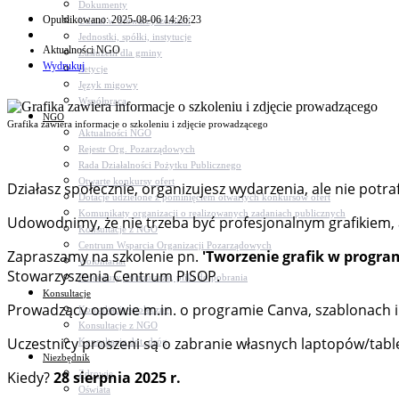
Dokumenty
Opublikowano: 2025-08-06 14:26:23
Udział w Stowarzyszeniach
Jednostki, spółki, instytucje
Aktualności NGO
Zasłużeni dla gminy
Wydrukuj
Petycje
Język migowy
Współpraca
NGO
Grafika zawiera informacje o szkoleniu i zdjęcie prowadzącego
Aktualności NGO
Rejestr Org. Pozarządowych
Rada Działalności Pożytku Publicznego
Otwarte konkursy ofert
Działasz społecznie, organizujesz wydarzenia, ale nie potr
Dotacje udzielone z pominięciem otwartych konkursów ofert
Komunikaty organizacji o realizowanych zadaniach publicznych
Udowodnimy, że nie trzeba być profesjonalnym grafikiem, ab
Konsultacje z NGO
Centrum Wsparcia Organizacji Pozarządowych
Zapraszamy na szkolenie pn.
'Tworzenie grafik w progra
Wolontariat
Stowarzyszenia Centrum PISOP.
Procedury, formularze, pliki do pobrania
Konsultacje
Prowadzący opowie m.in. o programie Canva, szablonach i i
Konsultacje społeczne
Konsultacje z NGO
Uczestnicy proszeni są o zabranie własnych laptopów/tabl
Konsultacje dot. dróg
Niezbędnik
Zdrowie
Kiedy?
28 sierpnia 2025 r.
Oświata