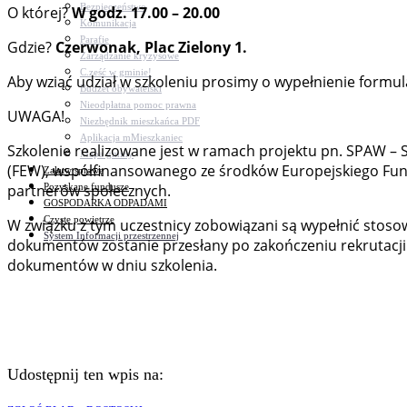
Bezpieczeństwo
O której?
W godz. 17.00 – 20.00
Komunikacja
Parafie
Gdzie?
Czerwonak, Plac Zielony 1.
Zarządzanie kryzysowe
C.ześć w gminie!
Aby wziąć udział w szkoleniu prosimy o wypełnienie formu
Budżet obywatelski
Nieodpłatna pomoc prawna
UWAGA!
Niezbędnik mieszkańca PDF
Aplikacja mMieszkaniec
Szkolenie realizowane jest w ramach projektu pn. SPAW – 
Mapa gminy
(FEW), współfinansowanego ze środków Europejskiego Fund
Załatw sprawę
Pozyskane fundusze
partnerów społecznych.
GOSPODARKA ODPADAMI
Czyste powietrze
W związku z tym uczestnicy zobowiązani są wypełnić stoso
System Informacji przestrzennej
dokumentów zostanie przesłany po zakończeniu rekrutacji
dokumentów w dniu szkolenia.
Udostępnij ten wpis na: