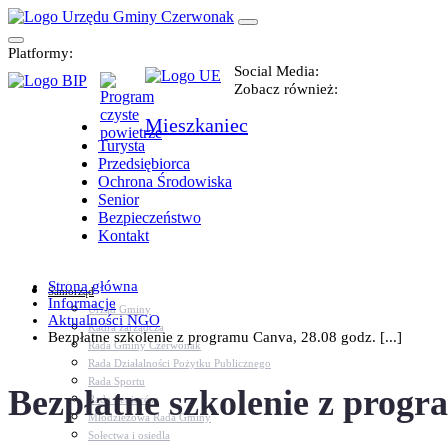
Platformy:
Social Media:
Zobacz również:
Mieszkaniec
Turysta
Przedsiębiorca
Ochrona Środowiska
Senior
Bezpieczeństwo
Kontakt
Strona główna
Samorząd
Informacje
Urząd Gminy
Aktualności NGO
Kadra zarządcza
Bezpłatne szkolenie z programu Canva, 28.08 godz. [...]
Rada Gminy Czerwonak
Rada Działalności Pożytku Publicznego
Rada Sportu
Bezpłatne szkolenie z progr
Rada Seniorów
Młodzieżowa Rada Gminy
Sołectwa i osiedla