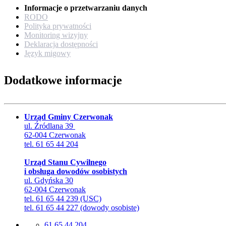
Informacje o przetwarzaniu danych
RODO
Polityka prywatności
Monitoring wizyjny
Deklaracja dostępności
Język migowy
Dodatkowe informacje
Urząd Gminy Czerwonak
ul. Źródlana 39
62-004 Czerwonak
tel. 61 65 44 204
Urząd Stanu Cywilnego
i obsługa dowodów osobistych
ul. Gdyńska 30
62-004 Czerwonak
tel. 61 65 44 239 (USC)
tel. 61 65 44 227 (dowody osobiste)
61 65 44 204