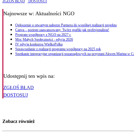
ZGŁOŚ BŁĄD
DOSTOSUJ
Najnowsze
w: Aktualności NGO
Ogłoszenie o otwartym naborze Partnera do wspólnej realizacji projektu
Canva – poziom zaawansowany. Twórz grafiki jak profesjonalista!
Program współpracy z NGO na 2027 r.
Moc Małych Społeczności - edycja 2026
IV edycja konkursu WielkoPolka
Sprawozdanie z realizacji programu współpracy na 2025 rok
Spotkanie integracyjne organizacji pozarządowych na przystani Akwen Marina w 
Udostępnij ten wpis na:
ZGŁOŚ BŁĄD
DOSTOSUJ
Zobacz również