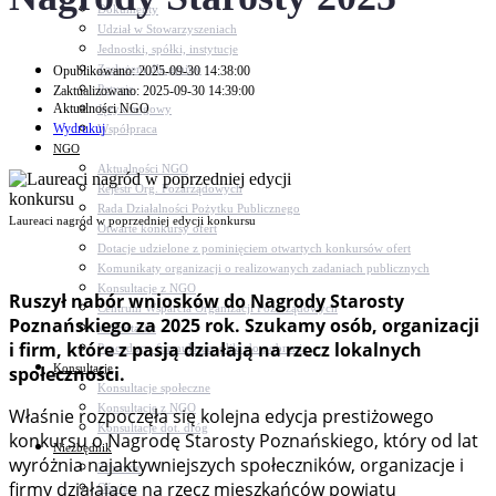
Dokumenty
Udział w Stowarzyszeniach
Jednostki, spółki, instytucje
Zasłużeni dla gminy
Opublikowano: 2025-09-30 14:38:00
Petycje
Zaktualizowano: 2025-09-30 14:39:00
Aktualności NGO
Język migowy
Wydrukuj
Współpraca
NGO
Aktualności NGO
Rejestr Org. Pozarządowych
Rada Działalności Pożytku Publicznego
Laureaci nagród w poprzedniej edycji konkursu
Otwarte konkursy ofert
Dotacje udzielone z pominięciem otwartych konkursów ofert
Komunikaty organizacji o realizowanych zadaniach publicznych
Konsultacje z NGO
Ruszył nabór wniosków do Nagrody Starosty
Centrum Wsparcia Organizacji Pozarządowych
Poznańskiego za 2025 rok. Szukamy osób, organizacji
Wolontariat
i firm, które z pasją działają na rzecz lokalnych
Procedury, formularze, pliki do pobrania
Konsultacje
społeczności.
Konsultacje społeczne
Konsultacje z NGO
Właśnie rozpoczęła się kolejna edycja prestiżowego
Konsultacje dot. dróg
konkursu o Nagrodę Starosty Poznańskiego, który od lat
Niezbędnik
wyróżnia najaktywniejszych społeczników, organizacje i
Zdrowie
firmy działające na rzecz mieszkańców powiatu
Oświata