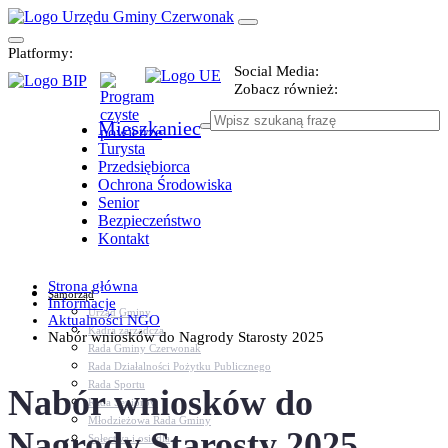
Platformy:
Social Media:
Zobacz również:
Mieszkaniec
Turysta
Przedsiębiorca
Ochrona Środowiska
Senior
Bezpieczeństwo
Kontakt
Strona główna
Samorząd
Informacje
Urząd Gminy
Aktualności NGO
Kadra zarządcza
Nabór wniosków do Nagrody Starosty 2025
Rada Gminy Czerwonak
Rada Działalności Pożytku Publicznego
Rada Sportu
Nabór wniosków do
Rada Seniorów
Młodzieżowa Rada Gminy
Nagrody Starosty 2025
Sołectwa i osiedla