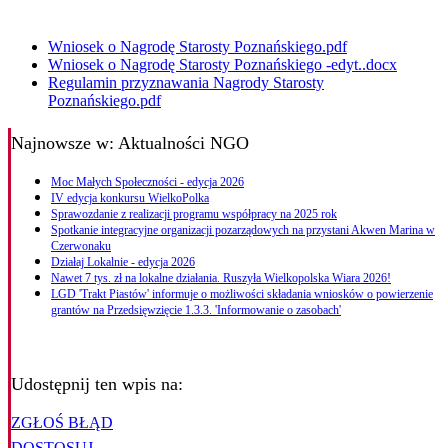
Wniosek o Nagrodę Starosty Poznańskiego.pdf
Wniosek o Nagrodę Starosty Poznańskiego -edyt..docx
Regulamin przyznawania Nagrody Starosty
Poznańskiego.pdf
Najnowsze
w: Aktualności NGO
Moc Małych Społeczności - edycja 2026
IV edycja konkursu WielkoPolka
Sprawozdanie z realizacji programu współpracy na 2025 rok
Spotkanie integracyjne organizacji pozarządowych na przystani Akwen Marina w
Czerwonaku
Działaj Lokalnie - edycja 2026
Nawet 7 tys. zł na lokalne działania. Ruszyła Wielkopolska Wiara 2026!
LGD 'Trakt Piastów' informuje o możliwości składania wniosków o powierzenie
grantów na Przedsięwzięcie 1.3.3. 'Informowanie o zasobach'
Udostępnij ten wpis na:
ZGŁOŚ BŁĄD
DOSTOSUJ