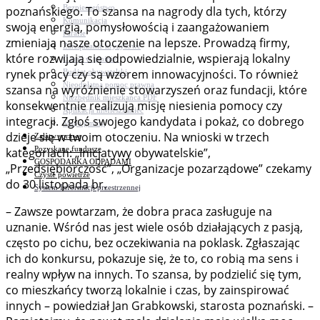
Bezpieczeństwo
poznańskiego. To szansa na nagrody dla tych, którzy
Komunikacja
swoją energią, pomysłowością i zaangażowaniem
Parafie
zmieniają nasze otoczenie na lepsze. Prowadzą firmy,
Zarządzanie kryzysowe
które rozwijają się odpowiedzialnie, wspierają lokalny
C.ześć w gminie!
rynek pracy czy są wzorem innowacyjności. To również
Budżet obywatelski
Nieodpłatna pomoc prawna
szansa na wyróżnienie stowarzyszeń oraz fundacji, które
Niezbędnik mieszkańca PDF
konsekwentnie realizują misję niesienia pomocy czy
Aplikacja mMieszkaniec
integracji. Zgłoś swojego kandydata i pokaż, co dobrego
Mapa gminy
dzieje się w twoim otoczeniu. Na wnioski w trzech
Załatw sprawę
Pozyskane fundusze
kategoriach: „Inicjatywy obywatelskie”,
GOSPODARKA ODPADAMI
„Przedsiębiorczość”, „Organizacje pozarządowe” czekamy
Czyste powietrze
do 30 listopada br.
System Informacji przestrzennej
– Zawsze powtarzam, że dobra praca zasługuje na
uznanie. Wśród nas jest wiele osób działających z pasją,
często po cichu, bez oczekiwania na poklask. Zgłaszając
ich do konkursu, pokazuje się, że to, co robią ma sens i
realny wpływ na innych. To szansa, by podzielić się tym,
co mieszkańcy tworzą lokalnie i czas, by zainspirować
innych – powiedział Jan Grabkowski, starosta poznański. –