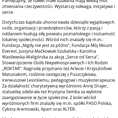
Pamiętajmy, że nawet małe działania mają wielką moc
zmieniania rzeczywistości. Wystarczy odwaga, inicjatywa i
serce.
Dotychczas kapituła uhonorowała dziesiątki wyjątkowych
osób, organizacji i przedsiębiorców, którzy z pasją i
oddaniem budują siłę powiatu poznańskiego i tożsamość
lokalnej społeczności. Wśród nich znalazły się m.in.:
Fundacja „Nigdy nie jest za późno”, Fundacja Mój Mount
Everest, Justyna Maćkowiak-Szukalska i Karolina
Wasilewska-Waligórska za akcję „Serce od Serca",
Stowarzyszenie Osób Niepełnosprawnych i Ich Rodzin
„ROKTAR". Nagrodę przyznano też Arlecie i Krzysztofowi
Matusiakom, rodzinie zastępczej z Puszczykowa,
Ireneuszowi Lesickiemu, pedagogowi i muzykoterapeucie.
Za działalność charytatywną wyróżniono Annę Drajer,
statuetkę odebrała też Krystyna Semba za wybitne
zaangażowanie w życie społeczne. Z kolei wśród
wyróżnionych firm znalazły się m.in. spółki PASO Polska,
Cybina Arentowski, Apart oraz ALTER.