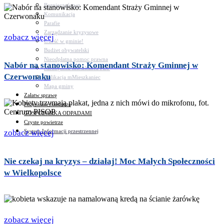
Bezpieczeństwo
Komunikacja
Parafie
Zarządzanie kryzysowe
zobacz więcej
C.ześć w gminie!
Budżet obywatelski
Nieodpłatna pomoc prawna
Nabór na stanowisko: Komendant Straży Gminnej w
Niezbędnik mieszkańca PDF
Czerwonaku
Aplikacja mMieszkaniec
Mapa gminy
Załatw sprawę
Pozyskane fundusze
GOSPODARKA ODPADAMI
Czyste powietrze
System Informacji przestrzennej
zobacz więcej
Nie czekaj na kryzys – działaj! Moc Małych Społeczności
w Wielkopolsce
zobacz więcej