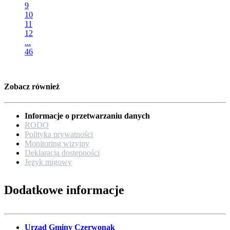
9
10
11
12
...
46
Zobacz również
Informacje o przetwarzaniu danych
RODO
Polityka prywatności
Monitoring wizyjny
Deklaracja dostępności
Język migowy
Dodatkowe informacje
Urząd Gminy Czerwonak