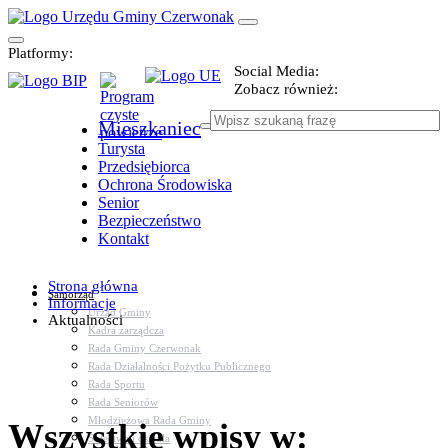
Platformy:
Social Media:
Zobacz również:
Mieszkaniec
Turysta
Przedsiębiorca
Ochrona Środowiska
Senior
Bezpieczeństwo
Kontakt
Strona główna
Samorząd
Informacje
Urząd Gminy
Aktualności
Kadra zarządcza
Rada Gminy Czerwonak
Rada Działalności Pożytku Publicznego
Rada Sportu
Rada Seniorów
Młodzieżowa Rada Gminy
Wszystkie wpisy w:
Sołectwa i osiedla