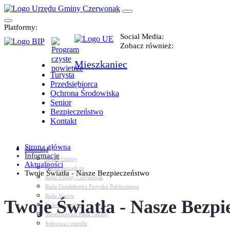
Platformy:
Social Media:
Zobacz również:
Mieszkaniec
Turysta
Przedsiębiorca
Ochrona Środowiska
Senior
Bezpieczeństwo
Kontakt
Strona główna
Samorząd
Informacje
Urząd Gminy
Aktualności
Kadra zarządcza
Twoje Światła - Nasze Bezpieczeństwo
Rada Gminy Czerwonak
Rada Działalności Pożytku Publicznego
Rada Sportu
Twoje Światła - Nasze Bezpi
Rada Seniorów
Młodzieżowa Rada Gminy
Sołectwa i osiedla