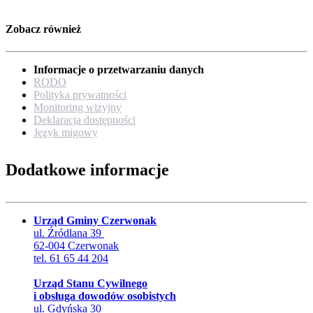
Zobacz również
Informacje o przetwarzaniu danych
RODO
Polityka prywatności
Monitoring wizyjny
Deklaracja dostępności
Język migowy
Dodatkowe informacje
Urząd Gminy Czerwonak
ul. Źródlana 39
62-004 Czerwonak
tel. 61 65 44 204
Urząd Stanu Cywilnego
i obsługa dowodów osobistych
ul. Gdyńska 30