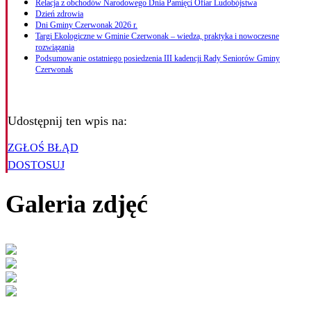
Relacja z obchodów Narodowego Dnia Pamięci Ofiar Ludobójstwa
Dzień zdrowia
Dni Gminy Czerwonak 2026 r.
Targi Ekologiczne w Gminie Czerwonak – wiedza, praktyka i nowoczesne
rozwiązania
Podsumowanie ostatniego posiedzenia III kadencji Rady Seniorów Gminy
Czerwonak
Udostępnij ten wpis na:
ZGŁOŚ BŁĄD
DOSTOSUJ
Galeria zdjęć