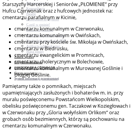
Starszyzny Harcerskiej i Seniorów „PŁOMIENIE“ przy
Bezpieczeństwo
Komunikacja
Hufcu Czerwonak oraz z hufcowych jednostek na:
Parafie
cmentarzu parafialnym w Kicinie,
Zarządzanie kryzysowe
C.ześć w gminie!
cmentarzu komunalnym w Czerwonaku,
Budżet obywatelski
cmentarzu komunalnym w Owińskach,
Nieodpłatna pomoc prawna
cmentarzu przy kościele św. Mikołaja w Owińskach,
Niezbędnik mieszkańca PDF
Aplikacja mMieszkaniec
cmentarzu w Biedrusku,
Mapa gminy
cmentarzu ewangelickim w Promnicach,
Załatw sprawę
cmentarzu cholerycznym w Bolechowie,
Pozyskane fundusze
cmentarzu komunalnym w Murowanej Goślinie i
GOSPODARKA ODPADAMI
Czyste powietrze
Długiej Goślinie.
System Informacji przestrzennej
Pamiętamy także o pomnikach, miejscach
upamiętniających zasłużonych i bohaterów m. in. przy
muralu poświęconemu Powstańcom Wielkopolskim,
obelisku poświęconemu gen. Taczakowi w Koziegłowach i
w Czerwonaku przy „Gloria wołyńskim Orlikom“ oraz
grobach osób bezimiennych, którzy są pochowaniu na
cmentarzu komunalnym w Czerwonaku.