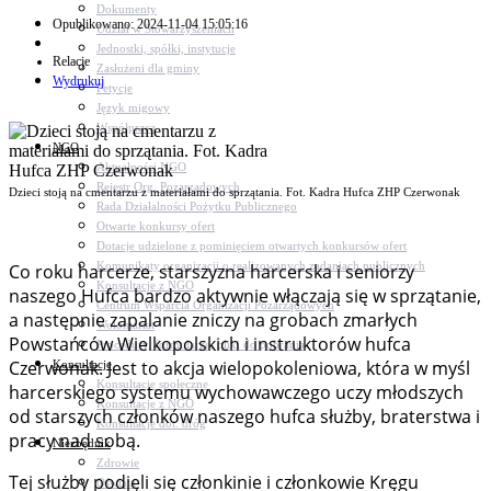
Dokumenty
Opublikowano: 2024-11-04 15:05:16
Udział w Stowarzyszeniach
Jednostki, spółki, instytucje
Relacje
Zasłużeni dla gminy
Wydrukuj
Petycje
Język migowy
Współpraca
NGO
Aktualności NGO
Rejestr Org. Pozarządowych
Dzieci stoją na cmentarzu z materiałami do sprzątania. Fot. Kadra Hufca ZHP Czerwonak
Rada Działalności Pożytku Publicznego
Otwarte konkursy ofert
Dotacje udzielone z pominięciem otwartych konkursów ofert
Komunikaty organizacji o realizowanych zadaniach publicznych
Co roku harcerze, starszyzna harcerska i seniorzy
Konsultacje z NGO
naszego Hufca bardzo aktywnie włączają się w sprzątanie,
Centrum Wsparcia Organizacji Pozarządowych
a następnie zapalanie zniczy na grobach zmarłych
Wolontariat
Powstańców Wielkopolskich i instruktorów hufca
Procedury, formularze, pliki do pobrania
Czerwonak. Jest to akcja wielopokoleniowa, która w myśl
Konsultacje
Konsultacje społeczne
harcerskiego systemu wychowawczego uczy młodszych
Konsultacje z NGO
od starszych członków naszego hufca służby, braterstwa i
Konsultacje dot. dróg
pracy nad sobą.
Niezbędnik
Zdrowie
Tej służby podjęli się członkinie i członkowie Kręgu
Oświata