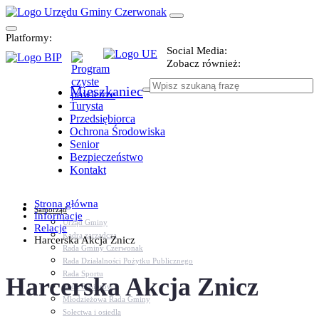
Platformy:
Social Media:
Zobacz również:
Mieszkaniec
Turysta
Przedsiębiorca
Ochrona Środowiska
Senior
Bezpieczeństwo
Kontakt
Strona główna
Samorząd
Informacje
Urząd Gminy
Relacje
Kadra zarządcza
Harcerska Akcja Znicz
Rada Gminy Czerwonak
Rada Działalności Pożytku Publicznego
Rada Sportu
Harcerska Akcja Znicz
Rada Seniorów
Młodzieżowa Rada Gminy
Sołectwa i osiedla