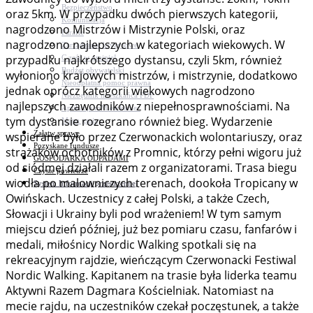
Bezpieczeństwo
oraz 5km. W przypadku dwóch pierwszych kategorii,
Komunikacja
nagrodzono Mistrzów i Mistrzynie Polski, oraz
Parafie
nagrodzono najlepszych w kategoriach wiekowych. W
Zarządzanie kryzysowe
przypadku najkrótszego dystansu, czyli 5km, również
C.ześć w gminie!
Budżet obywatelski
wyłoniono krajowych mistrzów, i mistrzynie, dodatkowo
Nieodpłatna pomoc prawna
jednak oprócz kategorii wiekowych nagrodzono
Niezbędnik mieszkańca PDF
najlepszych zawodników z niepełnosprawnościami. Na
Aplikacja mMieszkaniec
tym dystansie rozegrano również bieg. Wydarzenie
Mapa gminy
Załatw sprawę
wspierane było przez Czerwonackich wolontariuszy, oraz
Pozyskane fundusze
strażaków ochotników z Promnic, którzy pełni wigoru już
GOSPODARKA ODPADAMI
od siódmej działali razem z organizatorami. Trasa biegu
Czyste powietrze
wiodła po malowniczych terenach, dookoła Tropicany w
System Informacji przestrzennej
Owińskach. Uczestnicy z całej Polski, a także Czech,
Słowacji i Ukrainy byli pod wrażeniem! W tym samym
miejscu dzień później, już bez pomiaru czasu, fanfarów i
medali, miłośnicy Nordic Walking spotkali się na
rekreacyjnym rajdzie, wieńczącym Czerwonacki Festiwal
Nordic Walking. Kapitanem na trasie była liderka teamu
Aktywni Razem Dagmara Kościelniak. Natomiast na
mecie rajdu, na uczestników czekał poczęstunek, a także