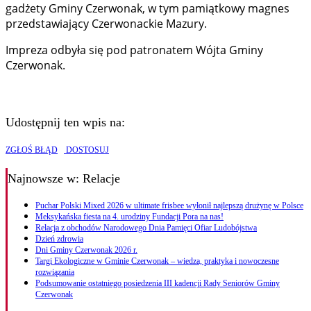
gadżety Gminy Czerwonak, w tym pamiątkowy magnes
przedstawiający Czerwonackie Mazury.
Impreza odbyła się pod patronatem Wójta Gminy
Czerwonak.
Udostępnij ten wpis na:
ZGŁOŚ BŁĄD
DOSTOSUJ
Najnowsze
w: Relacje
Puchar Polski Mixed 2026 w ultimate frisbee wyłonił najlepszą drużynę w Polsce
Meksykańska fiesta na 4. urodziny Fundacji Pora na nas!
Relacja z obchodów Narodowego Dnia Pamięci Ofiar Ludobójstwa
Dzień zdrowia
Dni Gminy Czerwonak 2026 r.
Targi Ekologiczne w Gminie Czerwonak – wiedza, praktyka i nowoczesne
rozwiązania
Podsumowanie ostatniego posiedzenia III kadencji Rady Seniorów Gminy
Czerwonak