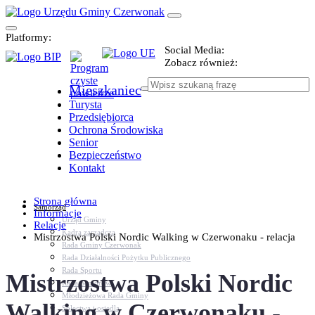
Platformy:
Social Media:
Zobacz również:
Mieszkaniec
Turysta
Przedsiębiorca
Ochrona Środowiska
Senior
Bezpieczeństwo
Kontakt
Strona główna
Samorząd
Informacje
Urząd Gminy
Relacje
Kadra zarządcza
Mistrzostwa Polski Nordic Walking w Czerwonaku - relacja
Rada Gminy Czerwonak
Rada Działalności Pożytku Publicznego
Rada Sportu
Mistrzostwa Polski Nordic
Rada Seniorów
Młodzieżowa Rada Gminy
Walking w Czerwonaku -
Sołectwa i osiedla