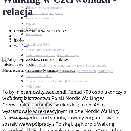
Dokumenty
relacja
Udział w Stowarzyszeniach
Jednostki, spółki, instytucje
Zasłużeni dla gminy
Petycje
Język migowy
Opublikowano: 2024-05-07 11:51:42
Współpraca
NGO
Relacje
Aktualności NGO
Wydrukuj
Rejestr Org. Pozarządowych
Rada Działalności Pożytku Publicznego
Otwarte konkursy ofert
Dotacje udzielone z pominięciem otwartych konkursów ofert
Zdjęcie przedstawia uczestników mistrzostw na stracie
Komunikaty organizacji o realizowanych zadaniach publicznych
Konsultacje z NGO
Centrum Wsparcia Organizacji Pozarządowych
Wolontariat
To był niesamowity weekend! Ponad 700 osób ukończyło
Procedury, formularze, pliki do pobrania
w sobotę Mistrzostwa Polski Nordic Walking w
Konsultacje
Konsultacje społeczne
Czerwonaku, natomiast w niedzielę około 45 osób
Konsultacje z NGO
wystartowało w rekreacyjnym rajdzie Nordic Walking.
Konsultacje dot. dróg
Zaczynając jednak od soboty, zawody zorganizowane
Niezbędnik
zostały we współpracy z Polską Ligą Nordic Walking.
Zdrowie
Oświata
Zawodnicy do wyboru mieli trzy dystanse: 20km, 10km