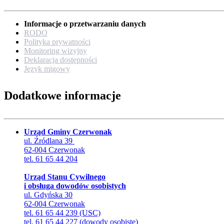
Informacje o przetwarzaniu danych
RODO
Polityka prywatności
Monitoring wizyjny
Deklaracja dostępności
Język migowy
Dodatkowe informacje
Urząd Gminy Czerwonak
ul. Źródlana 39
62-004 Czerwonak
tel. 61 65 44 204
Urząd Stanu Cywilnego
i obsługa dowodów osobistych
ul. Gdyńska 30
62-004 Czerwonak
tel. 61 65 44 239 (USC)
tel. 61 65 44 227 (dowody osobiste)