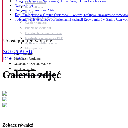
Relacja z obchodów Narodowego Dnia Pamięci Ofiar Ludobójstwa
Bezpieczeństwo
Dzień zdrowia
Komunikacja
Dni Gminy Czerwonak 2026 r.
Parafie
Targi Ekologiczne w Gminie Czerwonak – wiedza, praktyka i nowoczesne rozwiąza
Zarządzanie kryzysowe
Podsumowanie ostatniego posiedzenia III kadencji Rady Seniorów Gminy Czerwo
C.ześć w gminie!
Budżet obywatelski
Nieodpłatna pomoc prawna
Niezbędnik mieszkańca PDF
Udostępnij ten wpis na:
Aplikacja mMieszkaniec
Mapa gminy
ZGŁOŚ BŁĄD
Załatw sprawę
DOSTOSUJ
Pozyskane fundusze
GOSPODARKA ODPADAMI
Czyste powietrze
Galeria zdjęć
System Informacji przestrzennej
Zobacz również