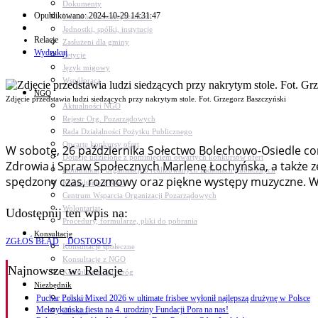
Dokumenty
Opublikowano: 2024-10-29 14:31:47
Udział w Stowarzyszeniach
Jednostki, spółki, instytucje
Relacje
Zasłużeni dla gminy
Wydrukuj
Petycje
Język migowy
Współpraca
NGO
Zdjęcie przedstawia ludzi siedzących przy nakrytym stole. Fot. Grzegorz Baszczyński
Aktualności NGO
Rejestr Org. Pozarządowych
Rada Działalności Pożytku Publicznego
Otwarte konkursy ofert
W sobotę, 26 października Sołectwo Bolechowo-Osiedle co
Dotacje udzielone z pominięciem otwartych konkursów ofert
Zdrowia i Spraw Społecznych Marlenę Łochyńska, a także z
Komunikaty organizacji o realizowanych zadaniach publicznych
spędzony czas, rozmowy oraz piękne występy muzyczne. W
Konsultacje z NGO
Centrum Wsparcia Organizacji Pozarządowych
Wolontariat
Udostępnij ten wpis na:
Procedury, formularze, pliki do pobrania
Konsultacje
ZGŁOŚ BŁĄD
DOSTOSUJ
Konsultacje społeczne
Konsultacje z NGO
Najnowsze
w: Relacje
Konsultacje dot. dróg
Niezbędnik
Zdrowie
Puchar Polski Mixed 2026 w ultimate frisbee wyłonił najlepszą drużynę w Polsce
Meksykańska fiesta na 4. urodziny Fundacji Pora na nas!
Oświata