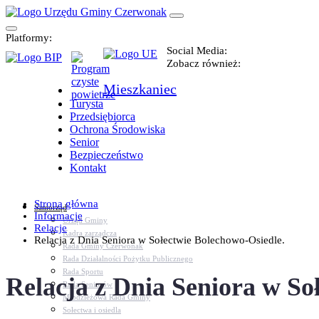
Platformy:
Social Media:
Zobacz również:
Mieszkaniec
Turysta
Przedsiębiorca
Ochrona Środowiska
Senior
Bezpieczeństwo
Kontakt
Strona główna
Samorząd
Informacje
Urząd Gminy
Relacje
Kadra zarządcza
Relacja z Dnia Seniora w Sołectwie Bolechowo-Osiedle.
Rada Gminy Czerwonak
Rada Działalności Pożytku Publicznego
Rada Sportu
Relacja z Dnia Seniora w So
Rada Seniorów
Młodzieżowa Rada Gminy
Sołectwa i osiedla