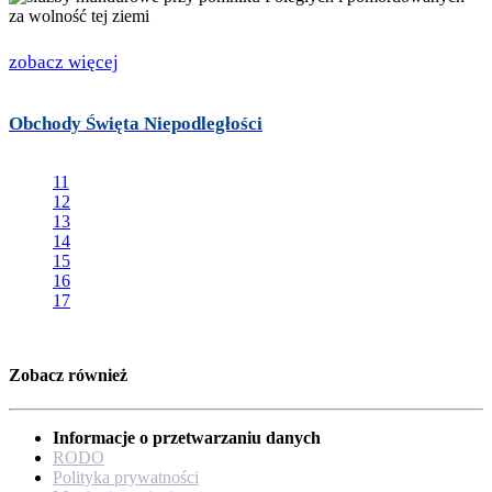
zobacz więcej
Obchody Święta Niepodległości
11
12
13
14
15
16
17
Zobacz również
Informacje o przetwarzaniu danych
RODO
Polityka prywatności