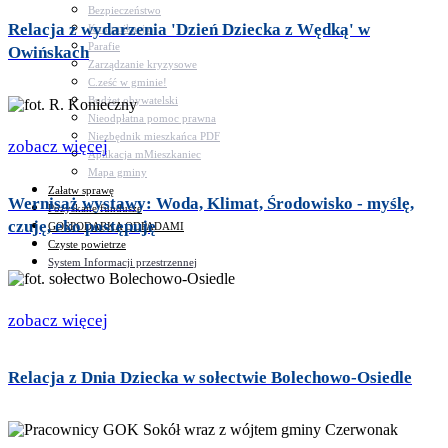
Bezpieczeństwo
Relacja z wydarzenia 'Dzień Dziecka z Wędką' w
Komunikacja
Parafie
Owińskach
Zarządzanie kryzysowe
C.ześć w gminie!
Budżet obywatelski
Nieodpłatna pomoc prawna
Niezbędnik mieszkańca PDF
zobacz więcej
Aplikacja mMieszkaniec
Mapa gminy
Załatw sprawę
Wernisaż wystawy: Woda, Klimat, Środowisko - myślę,
Pozyskane fundusze
czuję, eko postępuję
GOSPODARKA ODPADAMI
Czyste powietrze
System Informacji przestrzennej
zobacz więcej
Relacja z Dnia Dziecka w sołectwie Bolechowo-Osiedle