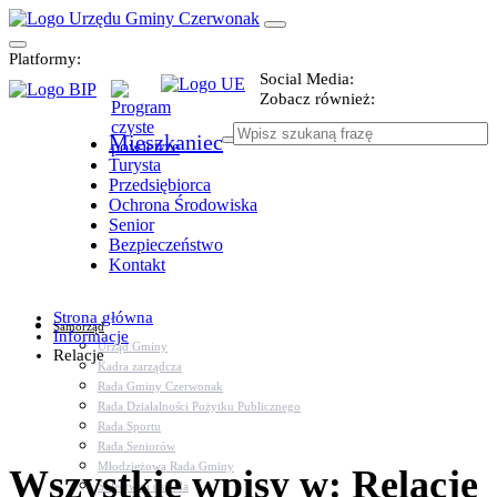
Platformy:
Social Media:
Zobacz również:
Mieszkaniec
Turysta
Przedsiębiorca
Ochrona Środowiska
Senior
Bezpieczeństwo
Kontakt
Strona główna
Samorząd
Informacje
Urząd Gminy
Relacje
Kadra zarządcza
Rada Gminy Czerwonak
Rada Działalności Pożytku Publicznego
Rada Sportu
Rada Seniorów
Młodzieżowa Rada Gminy
Wszystkie wpisy w: Relacje
Sołectwa i osiedla