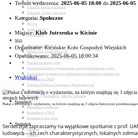
Dokumenty
Termin wydarzenia:
2025-06-05 18:00
do
2025-06-05 
Udział w Stowarzyszeniach
Jednostki, spółki, instytucje
Kategoria:
Społeczne
Zasłużeni dla gminy
Petycje
Język migowy
Miejsce:
Klub Jutrzenka w Kicinie
Współpraca
NGO
Aktualności NGO
Organizator: Kicińskie Koło Gospodyń Wiejskich
Rejestr Org. Pozarządowych
Opublikowano: 2025-06-05 18:00:34
Rada Działalności Pożytku Publicznego
Otwarte konkursy ofert
Dotacje udzielone z pominięciem otwartych konkursów ofert
Komunikaty organizacji o realizowanych zadaniach publicznych
Wydrukuj
Konsultacje z NGO
Centrum Wsparcia Organizacji Pozarządowych
Wolontariat
Procedury, formularze, pliki do pobrania
Konsultacje
Plakat z informacją o wydarzeniu, na którym znajdują się 3 zdjęcia historyczne przedstawiają
Konsultacje społeczne
Konsultacje z NGO
Konsultacje dot. dróg
Niezbędnik
Serdecznie zapraszamy na wyjątkowe spotkanie z prof. UAM 
Zdrowie
ludowych – ich cech charakterystycznych, lokalnych odmia
Oświata