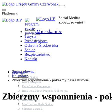
Platformy:
Social Media:
Zobacz również:
Mieszkaniec
Turysta
Przedsiębiorca
Ochrona Środowiska
Senior
Bezpieczeństwo
Kontakt
Strona główna
Samorząd
Kalendarz
Urząd Gminy
Zbierzmy wspomnienia - pokażmy nasza historię
Kadra zarządcza
Rada Gminy Czerwonak
Rada Działalności Pożytku Publicznego
Zbierzmy wspomnienia - pok
Rada Sportu
Rada Seniorów
Młodzieżowa Rada Gminy
Sołectwa i osiedla