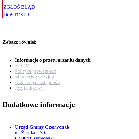
ZGŁOŚ BŁĄD
DOSTOSUJ
Zobacz również
Informacje o przetwarzaniu danych
RODO
Polityka prywatności
Monitoring wizyjny
Deklaracja dostępności
Język migowy
Dodatkowe informacje
Urząd Gminy Czerwonak
ul. Źródlana 39
62-004 Czerwonak