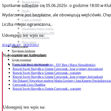
Bezpieczeństwo
Spotkanie odbędzie się 05.06.2025r. o godzinie 18:00 w Klub
Komunikacja
Parafie
Wydarzenie jest bezpłatne, ale obowiązują wejściówki. Ch
Zarządzanie kryzysowe
C.ześć w gminie!
Liczba miejsc ograniczona,.
Budżet obywatelski
Nieodpłatna pomoc prawna
Niezbędnik mieszkańca PDF
Udostępnij ten wpis na:
Aplikacja mMieszkaniec
Mapa gminy
ZGŁOŚ BŁĄD
DOSTOSUJ
Załatw sprawę
Pozyskane fundusze
Najnowsze
w: kalendarz
GOSPODARKA ODPADAMI
Czyste powietrze
System Informacji przestrzennej
Czerwonak Biega dla Niepodległej - XIV Bieg i Marsz Niepodległości
Rozwiń Swoje Skrzydła w Gminie Czerwonak - krąg wymiany doświadczeń
Rozwiń Swoje Skrzydła w Gminie Czerwonak - warsztaty
Rozwiń Swoje Skrzydła w Gminie Czerwonak - krąg wymiany doświadczeń
Nie Dokazuj! Największe przeboje Marka Grechuty i Jana Kantego Pawluśkiewicza
Czerwonak Cross Duathlon
Rozwiń Swoje Skrzydła w Gminie Czerwonak - warsztaty
Udostępnij ten wpis na: