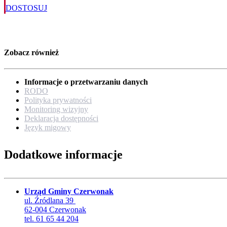
DOSTOSUJ
Zobacz również
Informacje o przetwarzaniu danych
RODO
Polityka prywatności
Monitoring wizyjny
Deklaracja dostępności
Język migowy
Dodatkowe informacje
Urząd Gminy Czerwonak
ul. Źródlana 39
62-004 Czerwonak
tel. 61 65 44 204