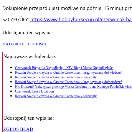
Dokupienie przejazdu jest możliwe najpóźniej 15 minut p
SZCZEGÓŁY:
https://www.hobbyhorsecup.pl/czerwonak-ha
Udostępnij ten wpis na:
ZGŁOŚ BŁĄD
DOSTOSUJ
Najnowsze
w: kalendarz
Czerwonak Biega dla Niepodległej - XIV Bieg i Marsz Niepodległości
Rozwiń Swoje Skrzydła w Gminie Czerwonak - krąg wymiany doświadczeń
Rozwiń Swoje Skrzydła w Gminie Czerwonak - warsztaty
Rozwiń Swoje Skrzydła w Gminie Czerwonak - krąg wymiany doświadczeń
Nie Dokazuj! Największe przeboje Marka Grechuty i Jana Kantego Pawluśkiewicza
Czerwonak Cross Duathlon
Rozwiń Swoje Skrzydła w Gminie Czerwonak - warsztaty
Udostępnij ten wpis na:
ZGŁOŚ BŁĄD