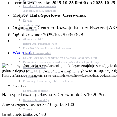
Dokumenty
Termin wydarzenia:
2025-10-25 09:00
do
2025-10-25 
Udział w Stowarzyszeniach
Jednostki, spółki, instytucje
Miejsce:
Hala Sportowa, Czerwonak
Zasłużeni dla gminy
Petycje
Język migowy
Organizator: Centrum Rozwoju Kultury Fizycznej 
Współpraca
Opublikowano: 2025-10-25 09:00:28
NGO
Aktualności NGO
Rejestr Org. Pozarządowych
Rada Działalności Pożytku Publicznego
Wydrukuj
Otwarte konkursy ofert
Dotacje udzielone z pominięciem otwartych konkursów ofert
Komunikaty organizacji o realizowanych zadaniach publicznych
Konsultacje z NGO
Centrum Wsparcia Organizacji Pozarządowych
Plakat z informacją o wydarzeniu, na którym znajduje się zdjęcie dzieci podczas wydarzenia z
Wolontariat
Procedury, formularze, pliki do pobrania
Konsultacje
Konsultacje społeczne
Hala sportowa – ul. Leśna 6, Czerwonak. 25.10.2025 r.
Konsultacje z NGO
Konsultacje dot. dróg
Zamknięcie zapisów 22.10 godz. 21:00
Niezbędnik
Zdrowie
Limit zawodników: 160
Oświata