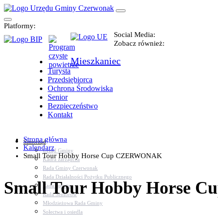
Platformy:
Social Media:
Zobacz również:
Mieszkaniec
Turysta
Przedsiębiorca
Ochrona Środowiska
Senior
Bezpieczeństwo
Kontakt
Strona główna
Samorząd
Kalendarz
Urząd Gminy
Small Tour Hobby Horse Cup CZERWONAK
Kadra zarządcza
Rada Gminy Czerwonak
Rada Działalności Pożytku Publicznego
Small Tour Hobby Horse
Rada Sportu
Rada Seniorów
Młodzieżowa Rada Gminy
Sołectwa i osiedla