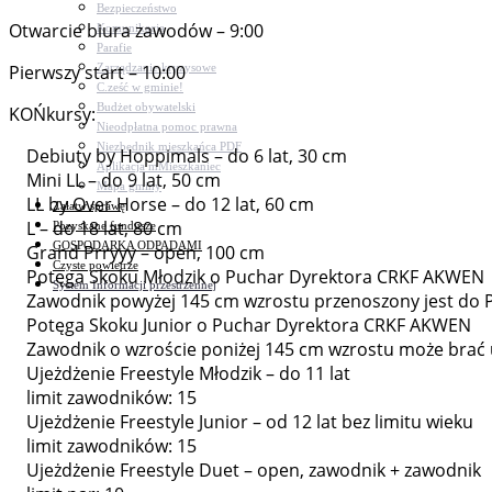
Bezpieczeństwo
Otwarcie biura zawodów – 9:00
Komunikacja
Parafie
Zarządzanie kryzysowe
Pierwszy start – 10:00
C.ześć w gminie!
Budżet obywatelski
KOŃkursy:
Nieodpłatna pomoc prawna
Niezbędnik mieszkańca PDF
Debiuty by Hoppimals – do 6 lat, 30 cm
Aplikacja mMieszkaniec
Mini LL – do 9 lat, 50 cm
Mapa gminy
LL by Over Horse – do 12 lat, 60 cm
Załatw sprawę
L – do 18 lat, 80 cm
Pozyskane fundusze
GOSPODARKA ODPADAMI
Grand Prryyy – open, 100 cm
Czyste powietrze
Potęga Skoku Młodzik o Puchar Dyrektora CRKF AKWEN
System Informacji przestrzennej
Zawodnik powyżej 145 cm wzrostu przenoszony jest do Po
Potęga Skoku Junior o Puchar Dyrektora CRKF AKWEN
Zawodnik o wzroście poniżej 145 cm wzrostu może brać u
Ujeżdżenie Freestyle Młodzik – do 11 lat
limit zawodników: 15
Ujeżdżenie Freestyle Junior – od 12 lat bez limitu wieku
limit zawodników: 15
Ujeżdżenie Freestyle Duet – open, zawodnik + zawodnik