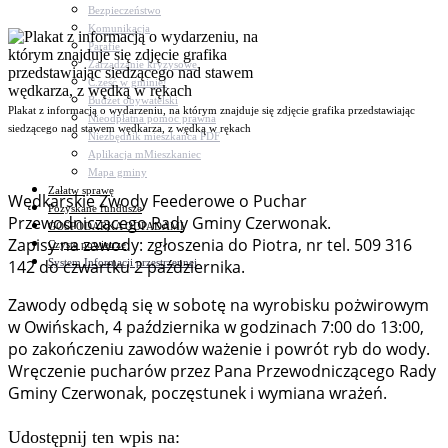
Bezpieczeństwo
Komunikacja
Parafie
Zarządzanie kryzysowe
C.ześć w gminie!
Budżet obywatelski
Plakat z informacją o wydarzeniu, na którym znajduje się zdjęcie grafika przedstawiając
Nieodpłatna pomoc prawna
siedzącego nad stawem wędkarza, z wędką w rękach
Niezbędnik mieszkańca PDF
Aplikacja mMieszkaniec
Mapa gminy
Załatw sprawę
Wędkarskie Zwody Feederowe o Puchar
Pozyskane fundusze
Przewodniczącego Rady Gminy Czerwonak.
GOSPODARKA ODPADAMI
Zapisy na zawody: zgłoszenia do Piotra, nr tel. 509 316
Czyste powietrze
System Informacji przestrzennej
142 do czwartku 2 października.
Zawody odbędą się w sobotę na wyrobisku pożwirowym
w Owińskach, 4 października w godzinach 7:00 do 13:00,
po zakończeniu zawodów ważenie i powrót ryb do wody.
Wręczenie pucharów przez Pana Przewodniczącego Rady
Gminy Czerwonak, poczęstunek i wymiana wrażeń.
Udostępnij ten wpis na: