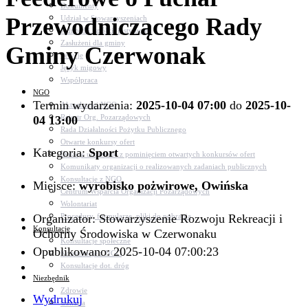
Dokumenty
Przewodniczącego Rady
Udział w Stowarzyszeniach
Jednostki, spółki, instytucje
Zasłużeni dla gminy
Gminy Czerwonak
Petycje
Język migowy
Współpraca
NGO
Termin wydarzenia:
2025-10-04 07:00
do
2025-10-
Aktualności NGO
Rejestr Org. Pozarządowych
04 13:00
Rada Działalności Pożytku Publicznego
Otwarte konkursy ofert
Kategoria:
Sport
Dotacje udzielone z pominięciem otwartych konkursów ofert
Komunikaty organizacji o realizowanych zadaniach publicznych
Konsultacje z NGO
Miejsce:
wyrobisko pożwirowe, Owińska
Centrum Wsparcia Organizacji Pozarządowych
Wolontariat
Organizator: Stowarzyszenie Rozwoju Rekreacji i
Procedury, formularze, pliki do pobrania
Konsultacje
Ochorny Środowiska w Czerwonaku
Konsultacje społeczne
Opublikowano: 2025-10-04 07:00:23
Konsultacje z NGO
Konsultacje dot. dróg
Niezbędnik
Zdrowie
Wydrukuj
Oświata