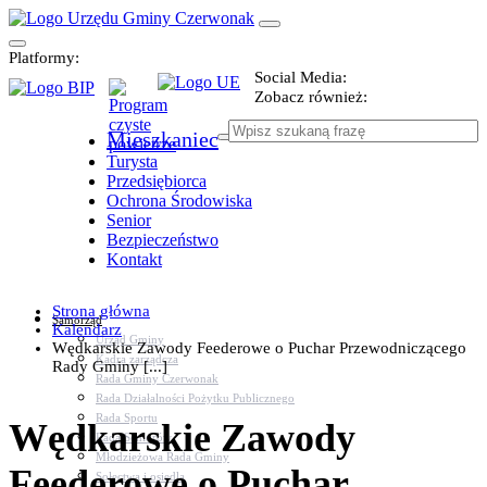
Platformy:
Social Media:
Zobacz również:
Mieszkaniec
Turysta
Przedsiębiorca
Ochrona Środowiska
Senior
Bezpieczeństwo
Kontakt
Strona główna
Samorząd
Kalendarz
Urząd Gminy
Wędkarskie Zawody Feederowe o Puchar Przewodniczącego
Kadra zarządcza
Rady Gminy [...]
Rada Gminy Czerwonak
Rada Działalności Pożytku Publicznego
Rada Sportu
Wędkarskie Zawody
Rada Seniorów
Młodzieżowa Rada Gminy
Feederowe o Puchar
Sołectwa i osiedla