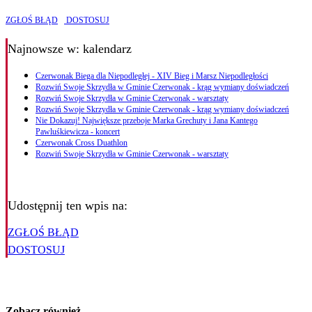
ZGŁOŚ BŁĄD
DOSTOSUJ
Najnowsze
w: kalendarz
Czerwonak Biega dla Niepodległej - XIV Bieg i Marsz Niepodległości
Rozwiń Swoje Skrzydła w Gminie Czerwonak - krąg wymiany doświadczeń
Rozwiń Swoje Skrzydła w Gminie Czerwonak - warsztaty
Rozwiń Swoje Skrzydła w Gminie Czerwonak - krąg wymiany doświadczeń
Nie Dokazuj! Największe przeboje Marka Grechuty i Jana Kantego
Pawluśkiewicza - koncert
Czerwonak Cross Duathlon
Rozwiń Swoje Skrzydła w Gminie Czerwonak - warsztaty
Udostępnij ten wpis na:
ZGŁOŚ BŁĄD
DOSTOSUJ
Zobacz również