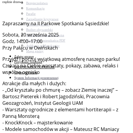
rzędzie drzewa
Bezpieczeństwo
Komunikacja
Parafie
Zarządzanie kryzysowe
Zapraszamy na II Parkowe Spotkania Sąsiedzkie!
C.ześć w gminie!
Budżet obywatelski
Sobota, 20 września 2025
Nieodpłatna pomoc prawna
Godz. 14:00–17:00
Niezbędnik mieszkańca PDF
Aplikacja mMieszkaniec
Przy Pałacu w Owińskach
Mapa gminy
Załatw sprawę
Przyjdź i poczuj wyjątkową atmosferę naszego parku!
Pozyskane fundusze
Czekają na Ciebie warsztaty, pokazy, zabawa, relaks i
GOSPODARKA ODPADAMI
wspólne ognisko
Czyste powietrze
System Informacji przestrzennej
Atrakcje dla małych i dużych:
- „Od kryształu po chmurę – zobacz Ziemię inaczej” –
Bartosz Pieterek i Robert Jagodziński, Pracownia
Geozagrożeń, Instytut Geologii UAM
- Warsztaty ogrodnicze z elementami hortiterapii – z
Panną Monsterą
- KnockKnock – majsterkowanie
- Modele samochodów w akcji – Mateusz RC Maniacy