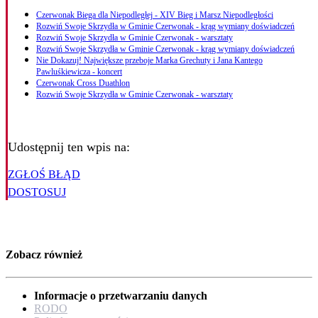
Czerwonak Biega dla Niepodległej - XIV Bieg i Marsz Niepodległości
Rozwiń Swoje Skrzydła w Gminie Czerwonak - krąg wymiany doświadczeń
Rozwiń Swoje Skrzydła w Gminie Czerwonak - warsztaty
Rozwiń Swoje Skrzydła w Gminie Czerwonak - krąg wymiany doświadczeń
Nie Dokazuj! Największe przeboje Marka Grechuty i Jana Kantego
Pawluśkiewicza - koncert
Czerwonak Cross Duathlon
Rozwiń Swoje Skrzydła w Gminie Czerwonak - warsztaty
Udostępnij ten wpis na:
ZGŁOŚ BŁĄD
DOSTOSUJ
Zobacz również
Informacje o przetwarzaniu danych
RODO