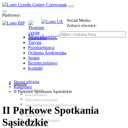
Platformy:
Social Media:
Zobacz również:
Mieszkaniec
Turysta
Przedsiębiorca
Ochrona Środowiska
Senior
Bezpieczeństwo
Kontakt
Strona główna
Samorząd
Kalendarz
Urząd Gminy
II Parkowe Spotkania Sąsiedzkie
Kadra zarządcza
Rada Gminy Czerwonak
Rada Działalności Pożytku Publicznego
II Parkowe Spotkania
Rada Sportu
Rada Seniorów
Sąsiedzkie
Młodzieżowa Rada Gminy
Sołectwa i osiedla