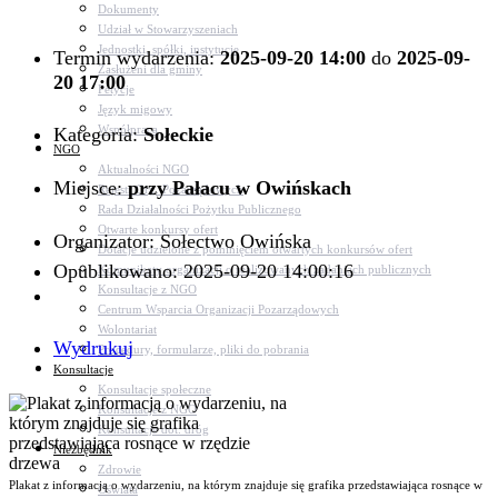
Dokumenty
Udział w Stowarzyszeniach
Jednostki, spółki, instytucje
Termin wydarzenia:
2025-09-20 14:00
do
2025-09-
Zasłużeni dla gminy
20 17:00
Petycje
Język migowy
Współpraca
Kategoria:
Sołeckie
NGO
Aktualności NGO
Miejsce:
przy Pałacu w Owińskach
Rejestr Org. Pozarządowych
Rada Działalności Pożytku Publicznego
Otwarte konkursy ofert
Organizator: Sołectwo Owińska
Dotacje udzielone z pominięciem otwartych konkursów ofert
Opublikowano: 2025-09-20 14:00:16
Komunikaty organizacji o realizowanych zadaniach publicznych
Konsultacje z NGO
Centrum Wsparcia Organizacji Pozarządowych
Wolontariat
Wydrukuj
Procedury, formularze, pliki do pobrania
Konsultacje
Konsultacje społeczne
Konsultacje z NGO
Konsultacje dot. dróg
Niezbędnik
Zdrowie
Plakat z informacją o wydarzeniu, na którym znajduje się grafika przedstawiająca rosnące w
Oświata