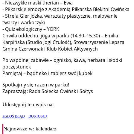
- Niezwykłe maski therian – Ewa
- Piłkarskie emocje z Akademią Piłkarską Błękitni Owińska
- Strefa Gier Józka, warsztaty plastyczne, malowanie
twarzy i warkoczyki
- Quiz ekologiczny – YORK
Chwila oddechu: joga w parku (14:30–15:30) – Emilia
Karpińska (Studio Jogi Czułość), Stowarzyszenie Lepsza
Gmina Czerwonak i Klub Kobiet Aktywnych
Po wspólnej zabawie – ognisko, kawa, herbata i słodki
poczęstunek
Pamiętaj – bądź eko i zabierz swój kubek!
Spotkajmy się razem w parku!
Zapraszają: Rada Sołecka Owińsk i Sołtys
Udostępnij ten wpis na:
ZGŁOŚ BŁĄD
DOSTOSUJ
Najnowsze
w: kalendarz