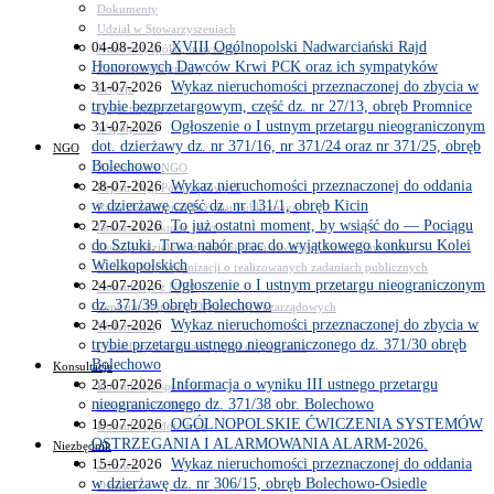
Dokumenty
Udział w Stowarzyszeniach
04-08-2026
XVIII Ogólnopolski Nadwarciański Rajd
Jednostki, spółki, instytucje
Honorowych Dawców Krwi PCK oraz ich sympatyków
Zasłużeni dla gminy
31-07-2026
Wykaz nieruchomości przeznaczonej do zbycia w
Petycje
trybie bezprzetargowym, część dz. nr 27/13, obręb Promnice
Język migowy
31-07-2026
Ogłoszenie o I ustnym przetargu nieograniczonym
Współpraca
dot. dzierżawy dz. nr 371/16, nr 371/24 oraz nr 371/25, obręb
NGO
Bolechowo
Aktualności NGO
28-07-2026
Wykaz nieruchomości przeznaczonej do oddania
Rejestr Org. Pozarządowych
w dzierżawę część dz. nr 131/1, obręb Kicin
Rada Działalności Pożytku Publicznego
27-07-2026
To już ostatni moment, by wsiąść do — Pociągu
Otwarte konkursy ofert
do Sztuki. Trwa nabór prac do wyjątkowego konkursu Kolei
Dotacje udzielone z pominięciem otwartych konkursów ofert
Wielkopolskich
Komunikaty organizacji o realizowanych zadaniach publicznych
24-07-2026
Ogłoszenie o I ustnym przetargu nieograniczonym
Konsultacje z NGO
dz. 371/39 obręb Bolechowo
Centrum Wsparcia Organizacji Pozarządowych
24-07-2026
Wykaz nieruchomości przeznaczonej do zbycia w
Wolontariat
trybie przetargu ustnego nieograniczonego dz. 371/30 obręb
Procedury, formularze, pliki do pobrania
Bolechowo
Konsultacje
23-07-2026
Informacja o wyniku III ustnego przetargu
Konsultacje społeczne
nieograniczonego dz. 371/38 obr. Bolechowo
Konsultacje z NGO
19-07-2026
OGÓLNOPOLSKIE ĆWICZENIA SYSTEMÓW
Konsultacje dot. dróg
OSTRZEGANIA I ALARMOWANIA ALARM-2026.
Niezbędnik
15-07-2026
Wykaz nieruchomości przeznaczonej do oddania
Zdrowie
w dzierżawę dz. nr 306/15, obręb Bolechowo-Osiedle
Oświata