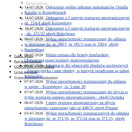
Bezpieczeństwo
14-07-2026
Ogłoszenie ogólne zebranie mieszkańców Osiedla
Komunikacja
Karolin w Koziegłowach
Parafie
14-07-2026
Ogłoszenie o I ustnym przetargu nieograniczonym
Zarządzanie kryzysowe
dz. 154/4 obręb Koziegłowy
C.ześć w gminie!
10-07-2026
Ogłoszenie o I ustnym przetargu nieograniczonym
Budżet obywatelski
- dz. 371/32 obręb Bolechowo
Nieodpłatna pomoc prawna
09-07-2026
Wykaz nieruchomości przeznaczonej do oddania
Niezbędnik mieszkańca PDF
w dzierżawę dz. nr 180/3, nr 181/1 oraz nr 330/4, obręb
Aplikacja mMieszkaniec
Koziegłowy
Mapa gminy
08-07-2026
Ważna zmiana dla branży hotelarskiej.
Załatw sprawę
Obowiązują nowe przepisy przeciwpożarowe
Pozyskane fundusze
08-07-2026
Informacje dla właścicieli obiektów noclegowych
GOSPODARKA ODPADAMI
- Agroturystyka i inne obiekty, w których świadczone są usługi
Czyste powietrze
hotelarskie
System Informacji przestrzennej
07-07-2026
Wykaz nieruchomości przeznaczonej do oddania
w najem - Koziegłowy, os. Leśne 20
07-07-2026
Wykaz nieruchomości przeznaczonej do zbycia w
trybie przetargu ustnego nieograniczonego - obręb Owińska
06-07-2026
I ustny przetarg nieograniczony na zbycie
nieruchomości oznaczonej jako nr 448/31 obręb Potasze
03-07-2026
Wykaz nieruchomości przeznaczonych do oddania
w dzierżawę dz. nr 371/16, nr 371/24 oraz nr 371/25, obręb
Bolechowo