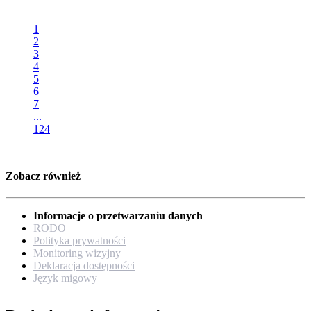
1
2
3
4
5
6
7
...
124
Zobacz również
Informacje o przetwarzaniu danych
RODO
Polityka prywatności
Monitoring wizyjny
Deklaracja dostępności
Język migowy