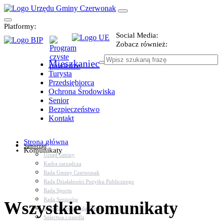
Platformy:
Social Media:
Zobacz również:
Mieszkaniec
Turysta
Przedsiębiorca
Ochrona Środowiska
Senior
Bezpieczeństwo
Kontakt
Strona główna
Samorząd
Komunikaty
Urząd Gminy
Kadra zarządcza
Rada Gminy Czerwonak
Rada Działalności Pożytku Publicznego
Rada Sportu
Rada Seniorów
Wszystkie komunikaty
Młodzieżowa Rada Gminy
Sołectwa i osiedla