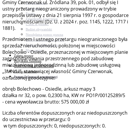
Gminy Czerwonak ul. Źródlana 39, pok. 01, odbył się I
Bezpieczeństwo
ustny przetarg nieograniczony prowadzony w trybie
Komunikacja
Parafie
przepisów ustawy z dnia 21 sierpnia 1997 r. o gospodarce
Zarządzanie kryzysowe
nieruchomościami (Dz. U. z 2024 r. poz. 1145, 1222, 1717 i
C.ześć w gminie!
1881).
Budżet obywatelski
Nieodpłatna pomoc prawna
Przedmiotem I ustnego przetargu nieograniczonego była
Niezbędnik mieszkańca PDF
sprzedaż nieruchomości, położonej w miejscowości
Aplikacja mMieszkaniec
Mapa gminy
Bolechowo - Osiedle, przeznaczonej w miejscowym planie
Załatw sprawę
zagospodarowania przestrzennego pod zabudowę
Pozyskane fundusze
mieszkaniową jednorodzinną lub zabudowę usługową
GOSPODARKA ODPADAMI
„3MN/U”, stanowiącej własność Gminy Czerwonak,
Czyste powietrze
oznaczonej geodezyjnie:
System Informacji przestrzennej
obręb Bolechowo - Osiedle, arkusz mapy 3
działka nr 32, o pow. 0,2300 ha, KW nr PO1P/00125289/5
- cena wywoławcza brutto: 575 000,00 zł
Liczba oferentów dopuszczonych oraz niedopuszczonych
do uczestnictwa w przetargu: 0
w tym dopuszczonych: 0, niedopuszczonych: 0.