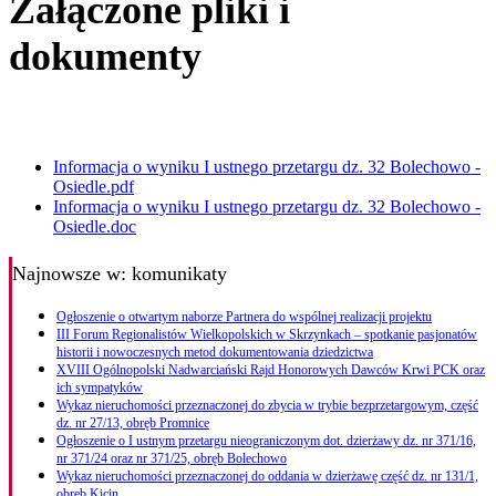
Załączone pliki i
dokumenty
Informacja o wyniku I ustnego przetargu dz. 32 Bolechowo -
Osiedle.pdf
Informacja o wyniku I ustnego przetargu dz. 32 Bolechowo -
Osiedle.doc
Najnowsze
w: komunikaty
Ogłoszenie o otwartym naborze Partnera do wspólnej realizacji projektu
III Forum Regionalistów Wielkopolskich w Skrzynkach – spotkanie pasjonatów
historii i nowoczesnych metod dokumentowania dziedzictwa
XVIII Ogólnopolski Nadwarciański Rajd Honorowych Dawców Krwi PCK oraz
ich sympatyków
Wykaz nieruchomości przeznaczonej do zbycia w trybie bezprzetargowym, część
dz. nr 27/13, obręb Promnice
Ogłoszenie o I ustnym przetargu nieograniczonym dot. dzierżawy dz. nr 371/16,
nr 371/24 oraz nr 371/25, obręb Bolechowo
Wykaz nieruchomości przeznaczonej do oddania w dzierżawę część dz. nr 131/1,
obręb Kicin