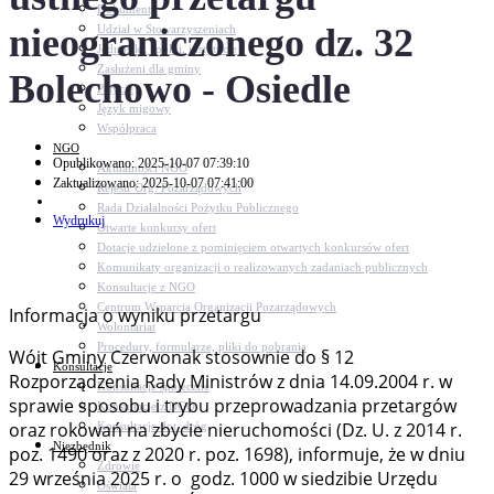
Dokumenty
nieograniczonego dz. 32
Udział w Stowarzyszeniach
Jednostki, spółki, instytucje
Zasłużeni dla gminy
Bolechowo - Osiedle
Petycje
Język migowy
Współpraca
NGO
Opublikowano: 2025-10-07 07:39:10
Aktualności NGO
Zaktualizowano: 2025-10-07 07:41:00
Rejestr Org. Pozarządowych
Rada Działalności Pożytku Publicznego
Wydrukuj
Otwarte konkursy ofert
Dotacje udzielone z pominięciem otwartych konkursów ofert
Komunikaty organizacji o realizowanych zadaniach publicznych
Konsultacje z NGO
Centrum Wsparcia Organizacji Pozarządowych
Informacja o wyniku przetargu
Wolontariat
Procedury, formularze, pliki do pobrania
Wójt Gminy Czerwonak stosownie do § 12
Konsultacje
Rozporządzenia Rady Ministrów z dnia 14.09.2004 r. w
Konsultacje społeczne
sprawie sposobu i trybu przeprowadzania przetargów
Konsultacje z NGO
oraz rokowań na zbycie nieruchomości (Dz. U. z 2014 r.
Konsultacje dot. dróg
Niezbędnik
poz. 1490 oraz z 2020 r. poz. 1698), informuje, że w dniu
Zdrowie
29 września 2025 r. o godz. 1000 w siedzibie Urzędu
Oświata