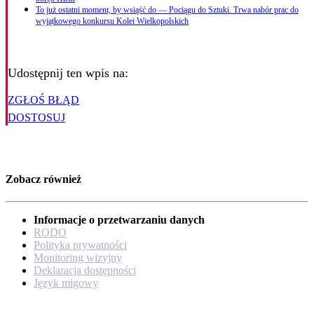
To już ostatni moment, by wsiąść do — Pociągu do Sztuki. Trwa nabór prac do
wyjątkowego konkursu Kolei Wielkopolskich
Udostępnij ten wpis na:
ZGŁOŚ BŁĄD
DOSTOSUJ
Zobacz również
Informacje o przetwarzaniu danych
RODO
Polityka prywatności
Monitoring wizyjny
Deklaracja dostępności
Język migowy