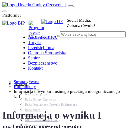
Platformy:
Social Media:
Zobacz również:
Mieszkaniec
Turysta
Przedsiębiorca
Ochrona Środowiska
Senior
Bezpieczeństwo
Kontakt
Strona główna
Samorząd
Komunikaty
Urząd Gminy
Informacja o wyniku I ustnego przetargu nieograniczonego
Kadra zarządcza
[...]
Rada Gminy Czerwonak
Rada Działalności Pożytku Publicznego
Rada Sportu
Informacja o wyniku I
Rada Seniorów
Młodzieżowa Rada Gminy
ustnego przetargu
Sołectwa i osiedla