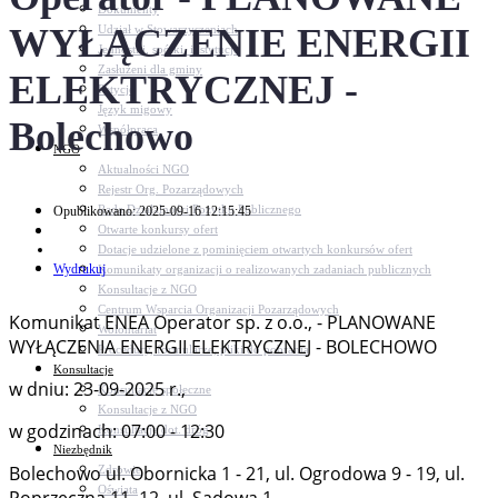
Dokumenty
WYŁĄCZENIE ENERGII
Udział w Stowarzyszeniach
Jednostki, spółki, instytucje
Zasłużeni dla gminy
ELEKTRYCZNEJ -
Petycje
Język migowy
Bolechowo
Współpraca
NGO
Aktualności NGO
Rejestr Org. Pozarządowych
Rada Działalności Pożytku Publicznego
Opublikowano: 2025-09-16 12:15:45
Otwarte konkursy ofert
Dotacje udzielone z pominięciem otwartych konkursów ofert
Wydrukuj
Komunikaty organizacji o realizowanych zadaniach publicznych
Konsultacje z NGO
Centrum Wsparcia Organizacji Pozarządowych
Komunikat ENEA Operator sp. z o.o., - PLANOWANE
Wolontariat
WYŁĄCZENIA ENERGII ELEKTRYCZNEJ - BOLECHOWO
Procedury, formularze, pliki do pobrania
Konsultacje
w dniu: 23-09-2025 r.,
Konsultacje społeczne
Konsultacje z NGO
w godzinach: 07:00 - 12:30
Konsultacje dot. dróg
Niezbędnik
Bolechowo ul. Obornicka 1 - 21, ul. Ogrodowa 9 - 19, ul.
Zdrowie
Oświata