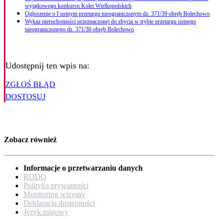
wyjątkowego konkursu Kolei Wielkopolskich
Ogłoszenie o I ustnym przetargu nieograniczonym dz. 371/39 obręb Bolechowo
Wykaz nieruchomości przeznaczonej do zbycia w trybie przetargu ustnego
nieograniczonego dz. 371/30 obręb Bolechowo
Udostępnij ten wpis na:
ZGŁOŚ BŁĄD
DOSTOSUJ
Zobacz również
Informacje o przetwarzaniu danych
RODO
Polityka prywatności
Monitoring wizyjny
Deklaracja dostępności
Język migowy