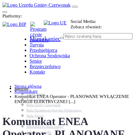
Platformy:
Social Media:
Zobacz również:
Mieszkaniec
Turysta
Przedsiębiorca
Ochrona Środowiska
Senior
Bezpieczeństwo
Kontakt
Strona główna
Samorząd
Komunikaty
Urząd Gminy
Komunikat ENEA Operator - PLANOWANE WYŁĄCZENIE
Kadra zarządcza
ENERGII ELEKTRYCZNEJ [...]
Rada Gminy Czerwonak
Rada Działalności Pożytku Publicznego
Rada Sportu
Komunikat ENEA
Rada Seniorów
Młodzieżowa Rada Gminy
Operator - PLANOWANE
Sołectwa i osiedla