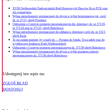
XVIII Ogólnopolski Nadwarciański Rajd Honorowych Dawców Krwi PCK oraz
ich sympatyków
Wykaz nieruchomości przeznaczonej do zbycia w trybie bezprzetargowym, część
dz. nr 27/13, obręb Promnice
Ogłoszenie o I ustnym przetargu nieograniczonym dot. dzierżawy dz. nr 371/16,
nr 371/24 oraz nr 371/25, obręb Bolechowo
Wykaz nieruchomości przeznaczonej do oddania w dzierżawę część dz. nr 131/1,
obręb Kicin
To już ostatni moment, by wsiąść do — Pociągu do Sztuki. Trwa nabór prac do
wyjątkowego konkursu Kolei Wielkopolskich
Ogłoszenie o I ustnym przetargu nieograniczonym dz. 371/39 obręb Bolechowo
Wykaz nieruchomości przeznaczonej do zbycia w trybie przetargu ustnego
nieograniczonego dz. 371/30 obręb Bolechowo
Udostępnij ten wpis na:
ZGŁOŚ BŁĄD
DOSTOSUJ