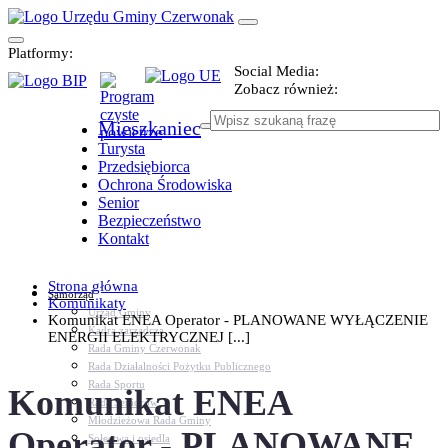
Platformy:
Social Media:
Zobacz również:
Mieszkaniec
Turysta
Przedsiębiorca
Ochrona Środowiska
Senior
Bezpieczeństwo
Kontakt
Strona główna
Samorząd
Komunikaty
Urząd Gminy
Komunikat ENEA Operator - PLANOWANE WYŁĄCZENIE
Kadra zarządcza
ENERGII ELEKTRYCZNEJ [...]
Rada Gminy Czerwonak
Rada Działalności Pożytku Publicznego
Rada Sportu
Komunikat ENEA
Rada Seniorów
Młodzieżowa Rada Gminy
Operator - PLANOWANE
Sołectwa i osiedla