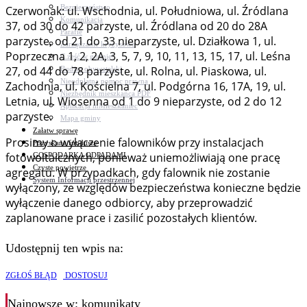
Bezpieczeństwo
Czerwonak: ul. Wschodnia, ul. Południowa, ul. Źródlana
Komunikacja
37, od 30 do 42 parzyste, ul. Źródlana od 20 do 28A
Parafie
parzyste, od 21 do 33 nieparzyste, ul. Działkowa 1, ul.
Zarządzanie kryzysowe
Poprzeczna 1, 2, 2A, 3, 5, 7, 9, 10, 11, 13, 15, 17, ul. Leśna
C.ześć w gminie!
27, od 44 do 78 parzyste, ul. Rolna, ul. Piaskowa, ul.
Budżet obywatelski
Nieodpłatna pomoc prawna
Zachodnia, ul. Kościelna 7, ul. Podgórna 16, 17A, 19, ul.
Niezbędnik mieszkańca PDF
Letnia, ul. Wiosenna od 1 do 9 nieparzyste, od 2 do 12
Aplikacja mMieszkaniec
parzyste.
Mapa gminy
Załatw sprawę
Prosimy o wyłączenie falowników przy instalacjach
Pozyskane fundusze
fotowoltaicznych, ponieważ uniemożliwiają one pracę
GOSPODARKA ODPADAMI
Czyste powietrze
agregatu. W przypadkach, gdy falownik nie zostanie
System Informacji przestrzennej
wyłączony, ze względów bezpieczeństwa konieczne będzie
wyłączenie danego odbiorcy, aby przeprowadzić
zaplanowane prace i zasilić pozostałych klientów.
Udostępnij ten wpis na:
ZGŁOŚ BŁĄD
DOSTOSUJ
Najnowsze
w: komunikaty