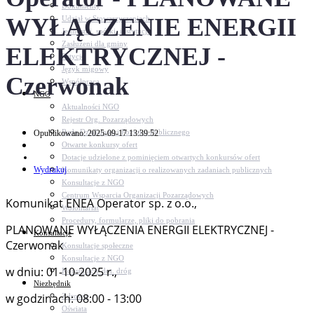
Dokumenty
WYŁĄCZENIE ENERGII
Udział w Stowarzyszeniach
Jednostki, spółki, instytucje
Zasłużeni dla gminy
ELEKTRYCZNEJ -
Petycje
Język migowy
Czerwonak
Współpraca
NGO
Aktualności NGO
Rejestr Org. Pozarządowych
Rada Działalności Pożytku Publicznego
Opublikowano: 2025-09-17 13:39:52
Otwarte konkursy ofert
Dotacje udzielone z pominięciem otwartych konkursów ofert
Wydrukuj
Komunikaty organizacji o realizowanych zadaniach publicznych
Konsultacje z NGO
Centrum Wsparcia Organizacji Pozarządowych
Komunikat ENEA Operator sp. z o.o.,
Wolontariat
Procedury, formularze, pliki do pobrania
PLANOWANE WYŁĄCZENIA ENERGII ELEKTRYCZNEJ -
Konsultacje
Czerwonak
Konsultacje społeczne
Konsultacje z NGO
w dniu: 01-10-2025 r.,
Konsultacje dot. dróg
Niezbędnik
w godzinach: 08:00 - 13:00
Zdrowie
Oświata