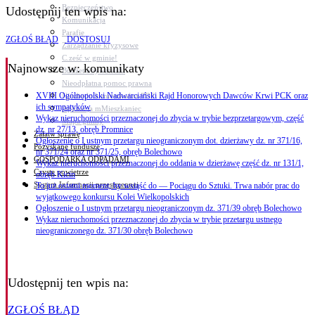
Bezpieczeństwo
Udostępnij ten wpis na:
Komunikacja
Parafie
ZGŁOŚ BŁĄD
DOSTOSUJ
Zarządzanie kryzysowe
C.ześć w gminie!
Najnowsze
w: komunikaty
Budżet obywatelski
Nieodpłatna pomoc prawna
XVIII Ogólnopolski Nadwarciański Rajd Honorowych Dawców Krwi PCK oraz
Niezbędnik mieszkańca PDF
ich sympatyków
Aplikacja mMieszkaniec
Wykaz nieruchomości przeznaczonej do zbycia w trybie bezprzetargowym, część
Mapa gminy
dz. nr 27/13, obręb Promnice
Załatw sprawę
Ogłoszenie o I ustnym przetargu nieograniczonym dot. dzierżawy dz. nr 371/16,
Pozyskane fundusze
nr 371/24 oraz nr 371/25, obręb Bolechowo
GOSPODARKA ODPADAMI
Wykaz nieruchomości przeznaczonej do oddania w dzierżawę część dz. nr 131/1,
Czyste powietrze
obręb Kicin
System Informacji przestrzennej
To już ostatni moment, by wsiąść do — Pociągu do Sztuki. Trwa nabór prac do
wyjątkowego konkursu Kolei Wielkopolskich
Ogłoszenie o I ustnym przetargu nieograniczonym dz. 371/39 obręb Bolechowo
Wykaz nieruchomości przeznaczonej do zbycia w trybie przetargu ustnego
nieograniczonego dz. 371/30 obręb Bolechowo
Udostępnij ten wpis na:
ZGŁOŚ BŁĄD