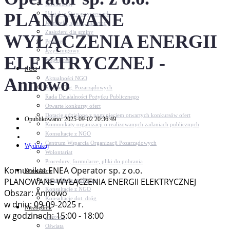
Dokumenty
PLANOWANE
Udział w Stowarzyszeniach
Jednostki, spółki, instytucje
Zasłużeni dla gminy
WYŁĄCZENIA ENERGII
Petycje
Język migowy
ELEKTRYCZNEJ -
Współpraca
NGO
Annowo
Aktualności NGO
Rejestr Org. Pozarządowych
Rada Działalności Pożytku Publicznego
Otwarte konkursy ofert
Dotacje udzielone z pominięciem otwartych konkursów ofert
Opublikowano: 2025-09-02 20:36:49
Komunikaty organizacji o realizowanych zadaniach publicznych
Konsultacje z NGO
Centrum Wsparcia Organizacji Pozarządowych
Wydrukuj
Wolontariat
Procedury, formularze, pliki do pobrania
Komunikat ENEA Operator sp. z o.o.
Konsultacje
PLANOWANE WYŁĄCZENIA ENERGII ELEKTRYCZNEJ
Konsultacje społeczne
Konsultacje z NGO
Obszar: Annowo
Konsultacje dot. dróg
w dniu: 09-09-2025 r.
Niezbędnik
w godzinach: 15:00 - 18:00
Zdrowie
Oświata