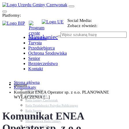
Platformy:
Social Media:
Zobacz również:
Mieszkaniec
Turysta
Przedsiębiorca
Ochrona Środowiska
Senior
Bezpieczeństwo
Kontakt
Strona główna
Samorząd
Komunikaty
Urząd Gminy
Komunikat ENEA Operator sp. z o.o. PLANOWANE
Kadra zarządcza
WYŁĄCZENIA [...]
Rada Gminy Czerwonak
Rada Działalności Pożytku Publicznego
Rada Sportu
Komunikat ENEA
Rada Seniorów
Młodzieżowa Rada Gminy
Operator sp. z o.o.
Sołectwa i osiedla