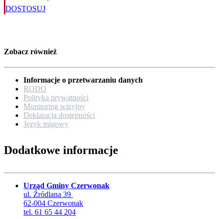
DOSTOSUJ
Zobacz również
Informacje o przetwarzaniu danych
RODO
Polityka prywatności
Monitoring wizyjny
Deklaracja dostępności
Język migowy
Dodatkowe informacje
Urząd Gminy Czerwonak
ul. Źródlana 39
62-004 Czerwonak
tel. 61 65 44 204