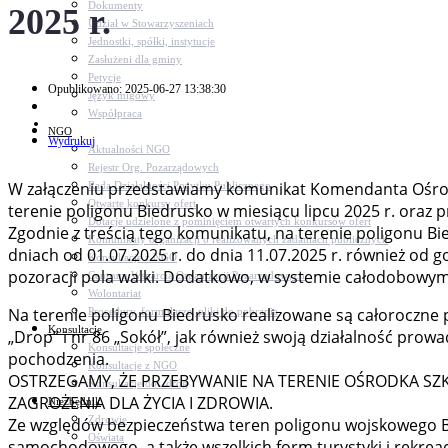
Dokumenty
2025 r.
Udział w Stowarzyszeniach
Jednostki, spółki, instytucje
Zasłużeni dla gminy
Petycje
Opublikowano: 2025-06-27 13:38:30
Język migowy
Współpraca
NGO
Wydrukuj
Aktualności NGO
Rejestr Org. Pozarządowych
W załączeniu przedstawiamy komunikat Komendanta Ośrod
Rada Działalności Pożytku Publicznego
Otwarte konkursy ofert
terenie poligonu Biedrusko w miesiącu lipcu 2025 r. oraz 
Dotacje udzielone z pominięciem otwartych konkursów ofert
Zgodnie z treścią tego komunikatu, na terenie poligonu Bied
Komunikaty organizacji o realizowanych zadaniach publicznych
dniach od 01.07.2025 r. do dnia 11.07.2025 r. również od 
Konsultacje z NGO
pozoracji pola walki. Dodatkowo, w systemie całodobowy
Centrum Wsparcia Organizacji Pozarządowych
Wolontariat
Na terenie poligonu Biedrusko realizowane są całoroczne p
Procedury, formularze, pliki do pobrania
Konsultacje
„Drop” i nr 86 „Sokół”, jak również swoją działalność pro
Konsultacje społeczne
pochodzenia.
Konsultacje z NGO
OSTRZEGAMY, ŻE PRZEBYWANIE NA TERENIE OŚRODKA S
Konsultacje dot. dróg
ZAGROŻENIA DLA ŻYCIA I ZDROWIA.
Niezbędnik
Zdrowie
Ze względów bezpieczeństwa teren poligonu wojskowego B
Oświata
samochodowego, a także wszelkich form turystyki i rekreacj