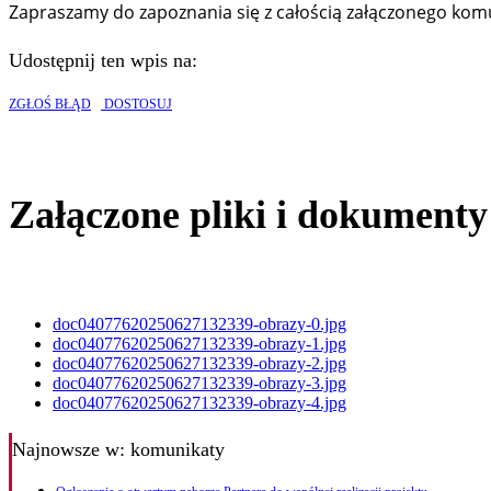
Zapraszamy do zapoznania się z całością załączonego kom
Udostępnij ten wpis na:
ZGŁOŚ BŁĄD
DOSTOSUJ
Załączone pliki i dokumenty
doc04077620250627132339-obrazy-0.jpg
doc04077620250627132339-obrazy-1.jpg
doc04077620250627132339-obrazy-2.jpg
doc04077620250627132339-obrazy-3.jpg
doc04077620250627132339-obrazy-4.jpg
Najnowsze
w: komunikaty