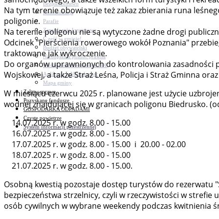
Bezpieczeństwo
Na tym terenie obowiązuje też zakaz zbierania runa leśnego
Komunikacja
poligonie.
Parafie
Na terenie poligonu nie są wytyczone żadne drogi publiczne
Zarządzanie kryzysowe
C.ześć w gminie!
Odcinek "Pierścienia rowerowego wokół Poznania" przebiegają
Budżet obywatelski
traktowane jak wykroczenie.
Nieodpłatna pomoc prawna
Do organów uprawnionych do kontrolowania zasadności prz
Niezbędnik mieszkańca PDF
Wojskowej, a także Straż Leśna, Policja i Straż Gminna or
Aplikacja mMieszkaniec
Mapa gminy
W miesiącu czerwcu 2025 r. planowane jest użycie uzbrojen
Załatw sprawę
Pozyskane fundusze
wodnej znajdującej się w granicach poligonu Biedrusko. (o
GOSPODARKA ODPADAMI
Czyste powietrze
14.07.2025 r. w godz. 8.00 - 15.00
System Informacji przestrzennej
16.07.2025 r. w godz. 8.00 - 15.00
17.07.2025 r. w godz. 8.00 - 15.00 i 20.00 - 02.00
18.07.2025 r. w godz. 8.00 - 15.00
21.07.2025 r. w godz. 8.00 - 15.00.
Osobną kwestią pozostaje dostęp turystów do rezerwatu "Śn
bezpieczeństwa strzelnicy, czyli w rzeczywistości w stref
osób cywilnych w wybrane weekendy podczas kwitnienia śn