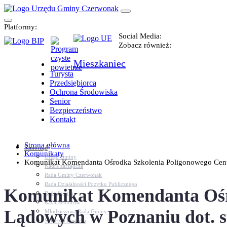
Platformy:
Social Media:
Zobacz również:
Mieszkaniec
Turysta
Przedsiębiorca
Ochrona Środowiska
Senior
Bezpieczeństwo
Kontakt
Strona główna
Samorząd
Komunikaty
Urząd Gminy
Komunikat Komendanta Ośrodka Szkolenia Poligonowego Centr
Kadra zarządcza
Rada Gminy Czerwonak
Rada Działalności Pożytku Publicznego
Komunikat Komendanta Ośro
Rada Sportu
Rada Seniorów
Lądowych w Poznaniu dot. st
Młodzieżowa Rada Gminy
Sołectwa i osiedla