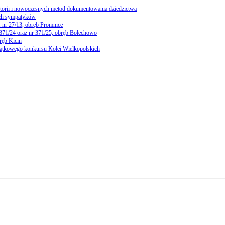
storii i nowoczesnych metod dokumentowania dziedzictwa
ch sympatyków
 nr 27/13, obręb Promnice
 371/24 oraz nr 371/25, obręb Bolechowo
ręb Kicin
yjątkowego konkursu Kolei Wielkopolskich