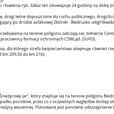
 i łowienia ryb. Zakaz ten obowiązuje 24 godziny na dobę pr
, drogi leśne dopuszczone do ruchu publicznego, drogi/ścież
cy po drodze asfaltowej Złotniki - Biedrusko uległ likwidacj
ebywania na terenie poligonu zaliczają się: żołnierze Cen
az pracownicy formacji ochronnych CSWLąd. (SUFO).
ia, dla którego strefa bezpieczeństwa obejmuje również rzek
d km 209,50 do km 216):
ieżycowy Jar", który znajduje się na terenie poligonu Biedr
ie upadku pocisków, przez co z oczywistych względów dostęp d
ieżycy wiosennej. Planowane jest ponowne udostępnienie t