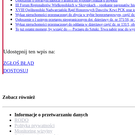
Ogłoszenie o otwartym naborze Partnera do wspólnej realizacji projektu
III Forum Regionalistów Wielkopolskich w Skrzynkach – spotkanie pasjonatów hi
XVIII Ogólnopolski Nadwarciański Rajd Honorowych Dawców Krwi PCK oraz i
Wykaz nieruchomości przeznaczonej do zbycia w trybie bezprzetargowym, część dz.
Ogłoszenie o I ustnym przetargu nieograniczonym dot. dzierżawy dz. nr 371/16, nr
Wykaz nieruchomości przeznaczonej do oddania w dzierżawę część dz. nr 131/1, ob
To już ostatni moment, by wsiąść do — Pociągu do Sztuki. Trwa nabór prac do w
Udostępnij ten wpis na:
ZGŁOŚ BŁĄD
DOSTOSUJ
Zobacz również
Informacje o przetwarzaniu danych
RODO
Polityka prywatności
Monitoring wizyjny