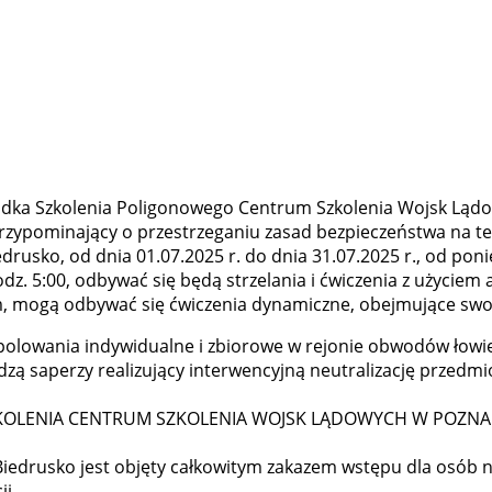
ka Szkolenia Poligonowego Centrum Szkolenia Wojsk Lądow
przypominający o przestrzeganiu zasad bezpieczeństwa na te
rusko, od dnia 01.07.2025 r. do dnia 31.07.2025 r., od ponie
godz. 5:00, odbywać się będą strzelania i ćwiczenia z użycie
m, mogą odbywać się ćwiczenia dynamiczne, obejmujące swo
olowania indywidualne i zbiorowe w rejonie obwodów łowiecki
wadzą saperzy realizujący interwencyjną neutralizację prze
ZKOLENIA CENTRUM SZKOLENIA WOJSK LĄDOWYCH W POZNA
iedrusko jest objęty całkowitym zakazem wstępu dla osób 
i.