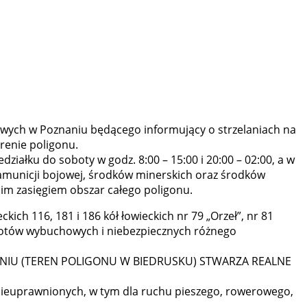
ych w Poznaniu będącego informujący o strzelaniach na
renie poligonu.
działku do soboty w godz. 8:00 – 15:00 i 20:00 – 02:00, a w
m amunicji bojowej, środków minerskich oraz środków
im zasięgiem obszar całego poligonu.
ch 116, 181 i 186 kół łowieckich nr 79 „Orzeł”, nr 81
dmiotów wybuchowych i niebezpiecznych różnego
NIU (TEREN POLIGONU W BIEDRUSKU) STWARZA REALNE
nieuprawnionych, w tym dla ruchu pieszego, rowerowego,