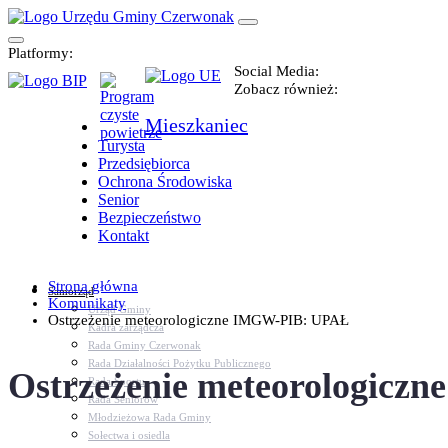
Platformy:
Social Media:
Zobacz również:
Mieszkaniec
Turysta
Przedsiębiorca
Ochrona Środowiska
Senior
Bezpieczeństwo
Kontakt
Strona główna
Samorząd
Komunikaty
Urząd Gminy
Ostrzeżenie meteorologiczne IMGW-PIB: UPAŁ
Kadra zarządcza
Rada Gminy Czerwonak
Rada Działalności Pożytku Publicznego
Ostrzeżenie meteorologic
Rada Sportu
Rada Seniorów
Młodzieżowa Rada Gminy
Sołectwa i osiedla