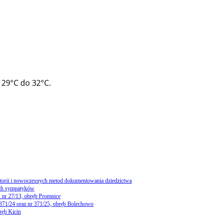
 29°C do 32°C.
storii i nowoczesnych metod dokumentowania dziedzictwa
ch sympatyków
 nr 27/13, obręb Promnice
 371/24 oraz nr 371/25, obręb Bolechowo
ręb Kicin