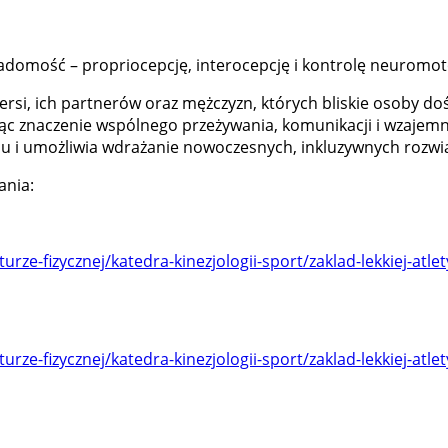
wiadomość – propriocepcję, interocepcję i kontrolę neuromot
iersi, ich partnerów oraz mężczyzn, których bliskie osoby
ając znaczenie wspólnego przeżywania, komunikacji i wzaje
u i umożliwia wdrażanie nowoczesnych, inkluzywnych rozwią
ania:
turze-fizycznej/katedra-kinezjologii-sport/zaklad-lekkiej-a
turze-fizycznej/katedra-kinezjologii-sport/zaklad-lekkiej-a