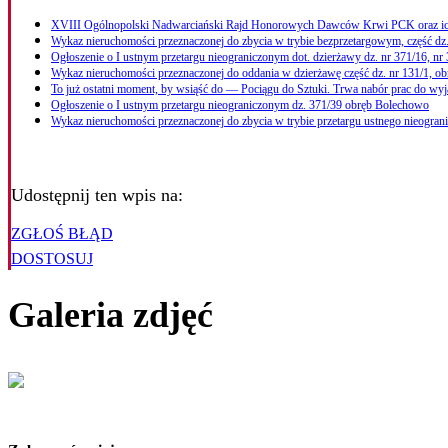
XVIII Ogólnopolski Nadwarciański Rajd Honorowych Dawców Krwi PCK oraz i
Wykaz nieruchomości przeznaczonej do zbycia w trybie bezprzetargowym, część dz.
Ogłoszenie o I ustnym przetargu nieograniczonym dot. dzierżawy dz. nr 371/16, nr
Wykaz nieruchomości przeznaczonej do oddania w dzierżawę część dz. nr 131/1, ob
To już ostatni moment, by wsiąść do — Pociągu do Sztuki. Trwa nabór prac do w
Ogłoszenie o I ustnym przetargu nieograniczonym dz. 371/39 obręb Bolechowo
Wykaz nieruchomości przeznaczonej do zbycia w trybie przetargu ustnego nieogra
Udostępnij ten wpis na:
ZGŁOŚ BŁĄD
DOSTOSUJ
Galeria zdjęć