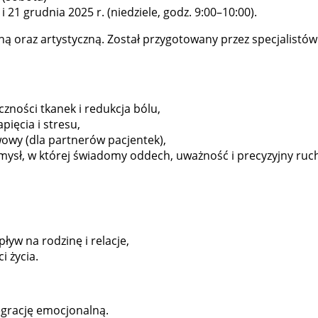
i 21 grudnia 2025 r. (niedziele, godz. 9:00–10:00).
 oraz artystyczną. Został przygotowany przez specjalistów z 
ności tkanek i redukcja bólu,
pięcia i stresu,
wowy (dla partnerów pacjentek),
umysł, w której świadomy oddech, uważność i precyzyjny ruch
w na rodzinę i relacje,
i życia.
tegrację emocjonalną.