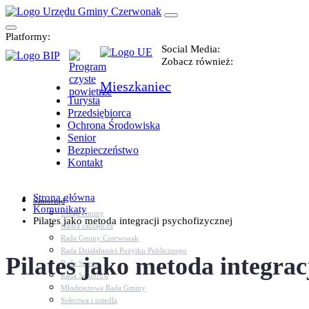
Platformy:
Social Media:
Zobacz również:
Mieszkaniec
Turysta
Przedsiębiorca
Ochrona Środowiska
Senior
Bezpieczeństwo
Kontakt
Strona główna
Samorząd
Komunikaty
Urząd Gminy
Pilates jako metoda integracji psychofizycznej
Kadra zarządcza
Rada Gminy Czerwonak
Rada Działalności Pożytku Publicznego
Pilates jako metoda integrac
Rada Sportu
Rada Seniorów
Młodzieżowa Rada Gminy
Sołectwa i osiedla