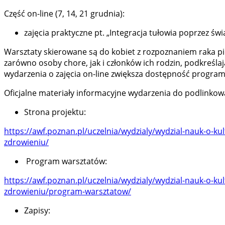
Część on-line (7, 14, 21 grudnia):
zajęcia praktyczne pt. „Integracja tułowia poprzez ś
Warsztaty skierowane są do kobiet z rozpoznaniem raka p
zarówno osoby chore, jak i członków ich rodzin, podkreśl
wydarzenia o zajęcia on-line zwiększa dostępność program
Oficjalne materiały informacyjne wydarzenia do podlinkow
Strona projektu:
https://awf.poznan.pl/uczelnia/wydzialy/wydzial-nauk-o-kul
zdrowieniu/
Program warsztatów:
https://awf.poznan.pl/uczelnia/wydzialy/wydzial-nauk-o-kul
zdrowieniu/program-warsztatow/
Zapisy: