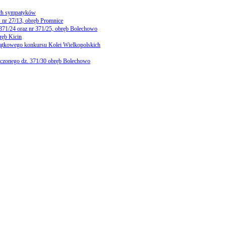
ch sympatyków
 nr 27/13, obręb Promnice
 371/24 oraz nr 371/25, obręb Bolechowo
ręb Kicin
yjątkowego konkursu Kolei Wielkopolskich
niczonego dz. 371/30 obręb Bolechowo