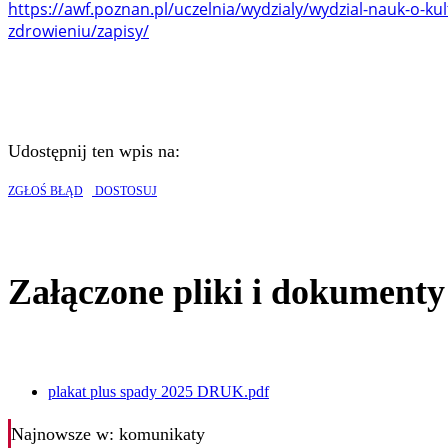
https://awf.poznan.pl/uczelnia/wydzialy/wydzial-nauk-o-kul
zdrowieniu/zapisy/
Udostępnij ten wpis na:
ZGŁOŚ BŁĄD
DOSTOSUJ
Załączone pliki i dokumenty
plakat plus spady 2025 DRUK.pdf
Najnowsze
w: komunikaty