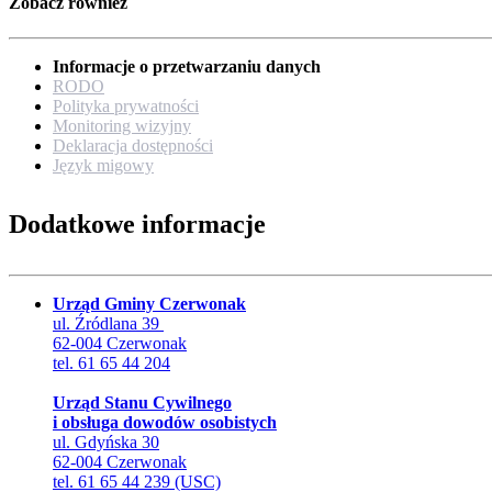
Zobacz również
Informacje o przetwarzaniu danych
RODO
Polityka prywatności
Monitoring wizyjny
Deklaracja dostępności
Język migowy
Dodatkowe informacje
Urząd Gminy Czerwonak
ul. Źródlana 39
62-004 Czerwonak
tel. 61 65 44 204
Urząd Stanu Cywilnego
i obsługa dowodów osobistych
ul. Gdyńska 30
62-004 Czerwonak
tel. 61 65 44 239 (USC)