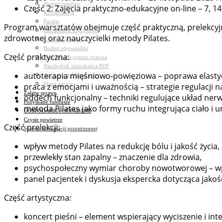
Bezpieczeństwo
Część 2: Zajęcia praktyczno-edukacyjne on-line – 7, 14 
Komunikacja
Parafie
Program warsztatów obejmuje część praktyczną, prelekcyjną
Zarządzanie kryzysowe
zdrowotnej oraz nauczycielki metody Pilates.
C.ześć w gminie!
Budżet obywatelski
Część praktyczna:
Nieodpłatna pomoc prawna
Niezbędnik mieszkańca PDF
autoterapia mięśniowo‑powięziowa – poprawa elastycz
Aplikacja mMieszkaniec
Mapa gminy
praca z emocjami i uważnością – strategie regulacji na
Załatw sprawę
oddech funkcjonalny – techniki regulujące układ ner
Pozyskane fundusze
metoda Pilates jako formy ruchu integrująca ciało i 
GOSPODARKA ODPADAMI
Czyste powietrze
Część prelekcji:
System Informacji przestrzennej
wpływ metody Pilates na redukcję bólu i jakość życia,
przewlekły stan zapalny – znaczenie dla zdrowia,
psychospołeczny wymiar choroby nowotworowej – wpły
panel pacjentek i dyskusja ekspercka dotycząca jakośc
Część artystyczna:
koncert pieśni – element wspierający wyciszenie i in