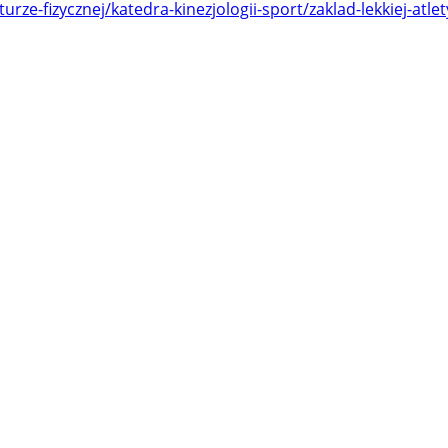
turze-fizycznej/katedra-kinezjologii-sport/zaklad-lekkiej-a