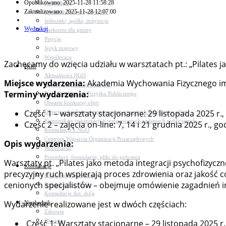
Opublikowano: 2025-11-28 11:58:28
Dokumenty
Zaktualizowano: 2025-11-28 12:07:00
Udział w Stowarzyszeniach
Jednostki, spółki, instytucje
Wydrukuj
Zasłużeni dla gminy
Petycje
Język migowy
Współpraca
Zachęcamy do wzięcia udziału w warsztatach pt.: „Pilates 
NGO
Aktualności NGO
Miejsce wydarzenia:
Akademia Wychowania Fizycznego im. 
Rejestr Org. Pozarządowych
Terminy wydarzenia:
Rada Działalności Pożytku Publicznego
Otwarte konkursy ofert
Część 1 – warsztaty stacjonarne: 29 listopada 2025 r.
Dotacje udzielone z pominięciem otwartych konkursów ofert
Komunikaty organizacji o realizowanych zadaniach publicznych
Część 2 – zajęcia on-line: 7, 14 i 21 grudnia 2025 r., g
Konsultacje z NGO
Centrum Wsparcia Organizacji Pozarządowych
Opis wydarzenia:
Wolontariat
Procedury, formularze, pliki do pobrania
Warsztaty pt. „Pilates jako metoda integracji psychofizycz
Konsultacje
precyzyjny ruch wspierają proces zdrowienia oraz jakość 
Konsultacje społeczne
cenionych specjalistów – obejmuje omówienie zagadnień in
Konsultacje z NGO
Konsultacje dot. dróg
Wydarzenie realizowane jest w dwóch częściach:
Niezbędnik
Zdrowie
Oświata
Część 1: Warsztaty stacjonarne – 29 listopada 2025 r.