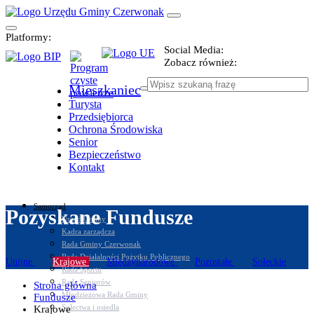
Platformy:
Social Media:
Zobacz również:
Mieszkaniec
Turysta
Przedsiębiorca
Ochrona Środowiska
Senior
Bezpieczeństwo
Kontakt
Samorząd
Pozyskane Fundusze
Urząd Gminy
Kadra zarządcza
Rada Gminy Czerwonak
Rada Działalności Pożytku Publicznego
Unijne
Krajowe
Międzynarodowe
Pozostałe
Sołeckie
Rada Sportu
Rada Seniorów
Strona główna
Młodzieżowa Rada Gminy
Fundusze
Sołectwa i osiedla
Krajowe