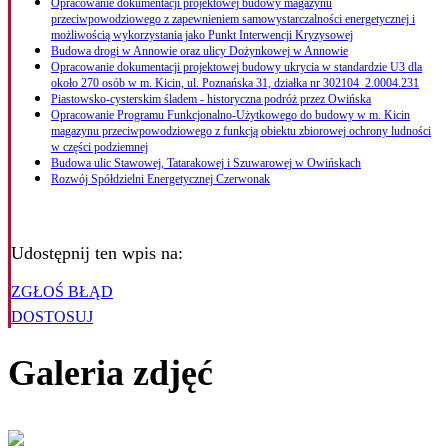
Opracowanie dokumentacji projektowej budowy magazynu
przeciwpowodziowego z zapewnieniem samowystarczalności energetycznej i
możliwością wykorzystania jako Punkt Interwencji Kryzysowej
Budowa drogi w Annowie oraz ulicy Dożynkowej w Annowie
Opracowanie dokumentacji projektowej budowy ukrycia w standardzie U3 dla
około 270 osób w m. Kicin, ul. Poznańska 31, działka nr 302104_2.0004.231
Piastowsko-cysterskim śladem - historyczna podróż przez Owińska
Opracowanie Programu Funkcjonalno-Użytkowego do budowy w m. Kicin
magazynu przeciwpowodziowego z funkcją obiektu zbiorowej ochrony ludności
w części podziemnej
Budowa ulic Stawowej, Tatarakowej i Szuwarowej w Owińskach
Rozwój Spółdzielni Energetycznej Czerwonak
Udostępnij ten wpis na:
ZGŁOŚ BŁĄD
DOSTOSUJ
Galeria zdjęć