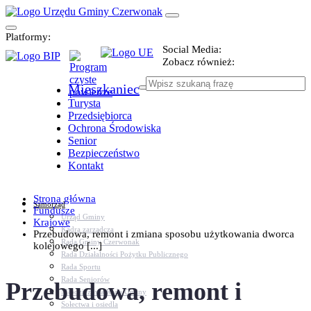
Platformy:
Social Media:
Zobacz również:
Mieszkaniec
Turysta
Przedsiębiorca
Ochrona Środowiska
Senior
Bezpieczeństwo
Kontakt
Strona główna
Samorząd
Fundusze
Urząd Gminy
Krajowe
Kadra zarządcza
Przebudowa, remont i zmiana sposobu użytkowania dworca
Rada Gminy Czerwonak
kolejowego [...]
Rada Działalności Pożytku Publicznego
Rada Sportu
Rada Seniorów
Przebudowa, remont i
Młodzieżowa Rada Gminy
Sołectwa i osiedla