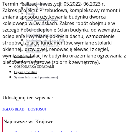
Termin realizacji inwestycji: 05.2022- 06.2023 r.
Bezpieczeństwo
Komunikacja
Zakres projektu: Przebudowa, kompleksowy remont i
Parafie
zmiana sposobu użytkowania budynku dworca
Zarządzanie kryzysowe
kolejowego w Owińskach. Zakres robót obejmuje w
C.ześć w gminie!
szczególności ocieplenie ścian budynku od wewnątrz,
Budżet obywatelski
Nieodpłatna pomoc prawna
ocieplenie i wymianę pokrycia dachu, wzmocnienie
Niezbędnik mieszkańca PDF
stropów, izolację fundamentów, wymianę stolarki
Aplikacja mMieszkaniec
okiennej i drzwiowej, renowację elewacji z cegieł,
Mapa gminy
wymianę instalacji w budynku oraz zmianę ogrzewania z
Załatw sprawę
piecowego na gazowe (zbiornik zewnętrzny).
Pozyskane fundusze
GOSPODARKA ODPADAMI
Czyste powietrze
System Informacji przestrzennej
Udostępnij ten wpis na:
ZGŁOŚ BŁĄD
DOSTOSUJ
Najnowsze
w: Krajowe