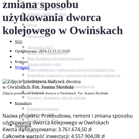
zmiana sposobu
Dokumenty
Udział w Stowarzyszeniach
użytkowania dworca
Jednostki, spółki, instytucje
Zasłużeni dla gminy
Petycje
kolejowego w Owińskach
Język migowy
Współpraca
NGO
Aktualności NGO
Opublikowano: 2024-11-15 11:53:05
Rejestr Org. Pozarządowych
Rada Działalności Pożytku Publicznego
Krajowe
Otwarte konkursy ofert
Wydrukuj
Dotacje udzielone z pominięciem otwartych konkursów ofert
Komunikaty organizacji o realizowanych zadaniach publicznych
Konsultacje z NGO
Centrum Wsparcia Organizacji Pozarządowych
Wolontariat
Zdjęcie przedstawia budynek dworca w Owińskach. Fot. Joanna Skrobała
Procedury, formularze, pliki do pobrania
Konsultacje
Konsultacje społeczne
Konsultacje z NGO
Nazwa projektu: Przebudowa, remont i zmiana sposobu
Konsultacje dot. dróg
użytkowania dworca kolejowego w Owińskach
Niezbędnik
Kwota dofinansowania: 3.761.674,50 zł
Zdrowie
Całkowita wartość inwestycji: 4.557.904,08 zł
Oświata